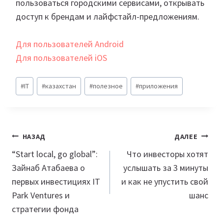
пользоваться городскими сервисами, открывать
доступ к брендам и лайфстайл-предложениям.
Для пользователей Android
Для пользователей iOS
Метки
#
IT
#
казахстан
#
полезное
#
приложения
записи:
Навигация
НАЗАД
ДАЛЕЕ
по
“Start local, go global”:
Что инвесторы хотят
Зайнаб Атабаева о
услышать за 3 минуты
записям
первых инвестициях IT
и как не упустить свой
Park Ventures и
шанс
стратегии фонда