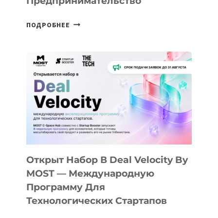
Предпринимательство
ОТ
ПОДРОБНЕЕ
ДОЛИНЫ
ДО
АЛМАТЫ:
КАК
AI
YOUTH
CAMP
ДАЛ
30
ПОДРОСТКАМ
БИЛЕТ
Открыт Набор В Deal Velocity By
В
MOST — Международную
IT-
Программу Для
ПРЕДПРИНИМАТЕЛЬСТВО
Технологических Стартапов