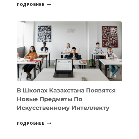
ОТКРЫТ
ПОДРОБНЕЕ
НАБОР
В
DEAL
VELOCITY
BY
MOST
—
МЕЖДУНАРОДНУЮ
ПРОГРАММУ
ДЛЯ
ТЕХНОЛОГИЧЕСКИХ
В Школах Казахстана Появятся
СТАРТАПОВ
Новые Предметы По
Искусственному Интеллекту
В
ПОДРОБНЕЕ
ШКОЛАХ
КАЗАХСТАНА