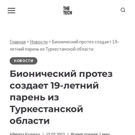
Перейти
к
содержимому
Главная
>
Новости
>
Бионический протез создает 19-
летний парень из Туркестанской области
НОВОСТИ
Бионический протез
создает 19-летний
парень из
Туркестанской
области
Аймира Куаныш
15.07.2022
Время чтения:
1
мин