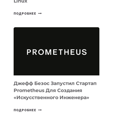
Linux
META
ПОДРОБНЕЕ
ВЫПУСТИЛА
ИИ-
АГЕНТА
MUSE
CODE
ДЛЯ
ПРОГРАММИРОВАНИЯ
НА
MACOS
И
LINUX
Джефф Безос Запустил Стартап
Prometheus Для Создания
«искусственного Инженера»
ДЖЕФФ
ПОДРОБНЕЕ