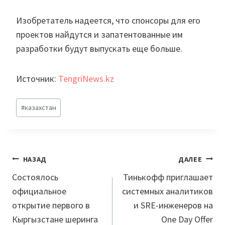
Изобретатель надеется, что спонсоры для его
проектов найдутся и запатентованные им
разработки будут выпускать еще больше.
Источник:
TengriNews.kz
Метки
#
казахстан
записи:
Навигация
НАЗАД
ДАЛЕЕ
по
Состоялось
Тинькофф приглашает
официальное
системных аналитиков
записям
открытие первого в
и SRE-инженеров на
Кыргызстане шеринга
One Day Offer