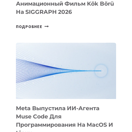
Анимационный Фильм Kök Börü
На SIGGRAPH 2026
HIGGSFIELD
ПОДРОБНЕЕ
ПРЕЗЕНТОВАЛА
АНИМАЦИОННЫЙ
ФИЛЬМ
KÖK
BÖRÜ
НА
SIGGRAPH
2026
Meta Выпустила ИИ-Агента
Muse Code Для
Программирования На MacOS И