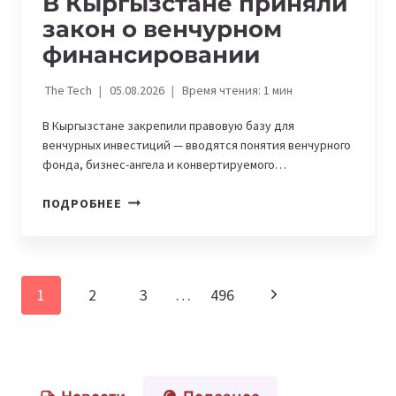
В Кыргызстане приняли
закон о венчурном
финансировании
The Tech
05.08.2026
Время чтения:
1
мин
В Кыргызстане закрепили правовую базу для
венчурных инвестиций — вводятся понятия венчурного
фонда, бизнес-ангела и конвертируемого…
В
ПОДРОБНЕЕ
КЫРГЫЗСТАНЕ
ПРИНЯЛИ
ЗАКОН
О
Навигация
Следующая
1
2
3
…
496
ВЕНЧУРНОМ
по
ФИНАНСИРОВАНИИ
страница
страницам