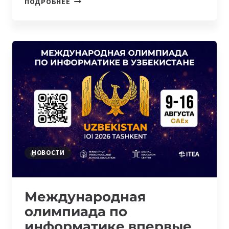
ПОДРОБНЕЕ
СПУТНИК
SAMARKAND-
2028
УСПЕШНО
ВЫВЕДЕН
НА
ОРБИТУ
НОВОСТИ
Международная
олимпиада по
информатике впервые