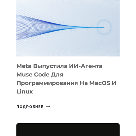
ФИЛЬМ
KÖK
BÖRÜ
НА
SIGGRAPH
2026
Meta Выпустила ИИ-Агента
Muse Code Для
Программирования На MacOS И
Linux
META
ПОДРОБНЕЕ
ВЫПУСТИЛА
ИИ-
АГЕНТА
MUSE