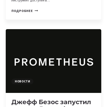
Инструмент доступен в…
META
ПОДРОБНЕЕ
ВЫПУСТИЛА
ИИ-
АГЕНТА
MUSE
CODE
ДЛЯ
ПРОГРАММИРОВАНИЯ
НА
MACOS
И
LINUX
НОВОСТИ
Джефф Безос запустил