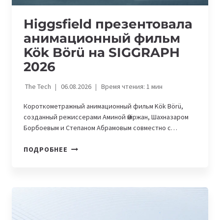
Higgsfield презентовала
анимационный фильм
Kök Börü на SIGGRAPH
2026
The Tech
06.08.2026
Время чтения:
1
мин
Короткометражный анимационный фильм Kök Börü,
созданный режиссерами Аминой Өміржан, Шахназаром
Борбоевым и Степаном Абрамовым совместно с…
HIGGSFIELD
ПОДРОБНЕЕ
ПРЕЗЕНТОВАЛА
АНИМАЦИОННЫЙ
ФИЛЬМ
KÖK
BÖRÜ
НА