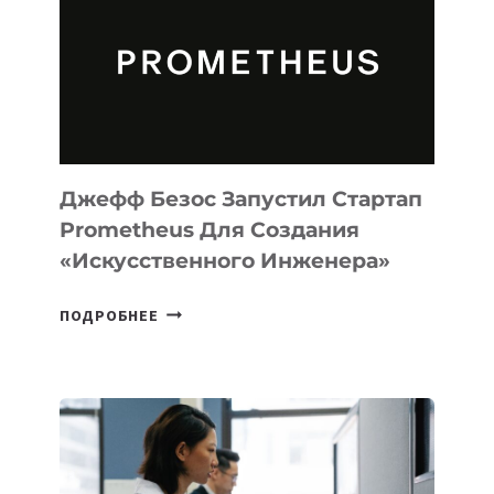
CODE
ДЛЯ
ПРОГРАММИРОВАНИЯ
НА
MACOS
И
LINUX
Джефф Безос Запустил Стартап
Prometheus Для Создания
«искусственного Инженера»
ДЖЕФФ
ПОДРОБНЕЕ
БЕЗОС
ЗАПУСТИЛ
СТАРТАП
PROMETHEUS
ДЛЯ
СОЗДАНИЯ