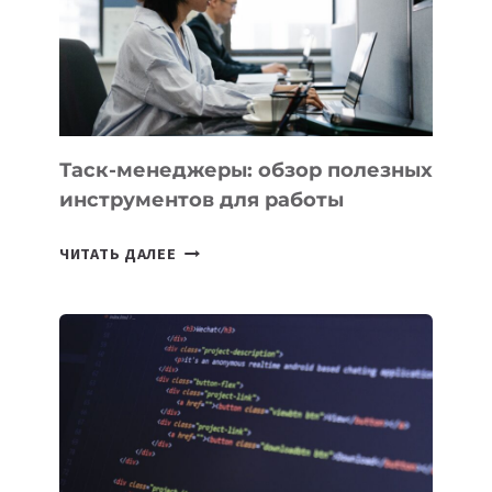
ЗАДАЧИ
ЕМУ
МОЖНО
ПОРУЧИТЬ
УЖЕ
СЕГОДНЯ
Таск-менеджеры: обзор полезных
инструментов для работы
ТАСК-
ЧИТАТЬ ДАЛЕЕ
МЕНЕДЖЕРЫ:
ОБЗОР
ПОЛЕЗНЫХ
ИНСТРУМЕНТОВ
ДЛЯ
РАБОТЫ