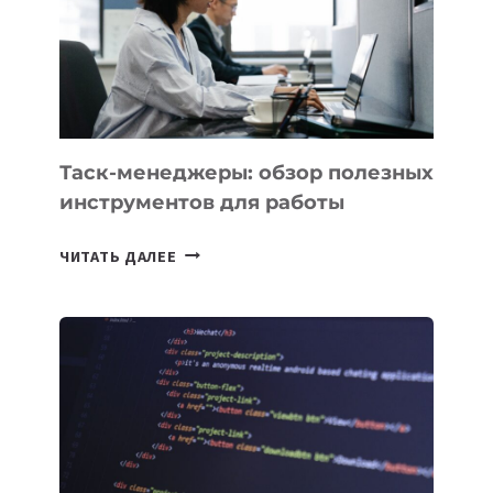
ЗАДАЧИ
ЕМУ
МОЖНО
ПОРУЧИТЬ
УЖЕ
СЕГОДНЯ
Таск-менеджеры: обзор полезных
инструментов для работы
ТАСК-
ЧИТАТЬ ДАЛЕЕ
МЕНЕДЖЕРЫ:
ОБЗОР
ПОЛЕЗНЫХ
ИНСТРУМЕНТОВ
ДЛЯ
РАБОТЫ