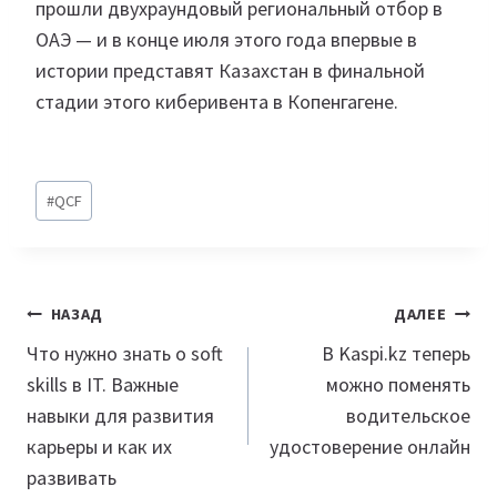
прошли двухраундовый региональный отбор в
ОАЭ — и в конце июля этого года впервые в
истории представят Казахстан в финальной
стадии этого киберивента в Копенгагене.
Метки
#
QCF
записи:
Навигация
НАЗАД
ДАЛЕЕ
по
Что нужно знать о soft
В Kaspi.kz теперь
skills в IT. Важные
можно поменять
записям
навыки для развития
водительское
карьеры и как их
удостоверение онлайн
развивать