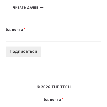
7
ЧИТАТЬ ДАЛЕЕ
ПРИЛОЖЕНИЙ
ДЛЯ
ВАЙБКОДИНГА,
Эл. почта
*
КОТОРЫЕ
ПОМОГАЮТ
СОЗДАВАТЬ
ПРОДУКТЫ
Подписаться
БЕЗ
СЛОЖНОГО
КОДА
© 2026 THE TECH
Эл. почта
*