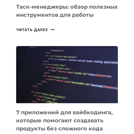
СЕГОДНЯ
Таск-менеджеры: обзор полезных
инструментов для работы
ТАСК-
ЧИТАТЬ ДАЛЕЕ
МЕНЕДЖЕРЫ:
ОБЗОР
ПОЛЕЗНЫХ
ИНСТРУМЕНТОВ
ДЛЯ
РАБОТЫ
7 приложений для вайбкодинга,
которые помогают создавать
продукты без сложного кода