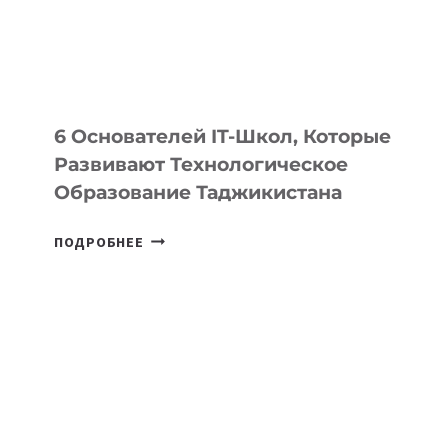
УСТРОЙСТВА
ОТ
OPENAI
6 Основателей IT-Школ, Которые
Развивают Технологическое
Образование Таджикистана
6
ПОДРОБНЕЕ
ОСНОВАТЕЛЕЙ
IT-
ШКОЛ,
КОТОРЫЕ
РАЗВИВАЮТ
ТЕХНОЛОГИЧЕСКОЕ
ОБРАЗОВАНИЕ
ТАДЖИКИСТАНА