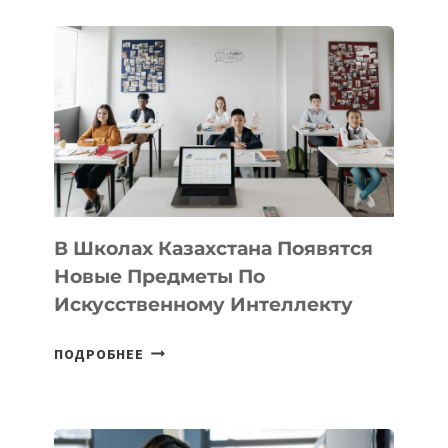
В
DEAL
VELOCITY
BY
MOST
—
МЕЖДУНАРОДНУЮ
ПРОГРАММУ
ДЛЯ
ТЕХНОЛОГИЧЕСКИХ
В Школах Казахстана Появятся
СТАРТАПОВ
Новые Предметы По
Искусственному Интеллекту
В
ПОДРОБНЕЕ
ШКОЛАХ
КАЗАХСТАНА
ПОЯВЯТСЯ
НОВЫЕ