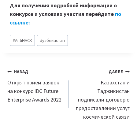
Для получения подробной информации о
конкурсе и условиях участия перейдите
по
ссылке:
Метки
#
AntiHACK
#
узбекистан
записи:
Навигация
НАЗАД
ДАЛЕЕ
по
Открыт прием заявок
Казахстан и
на конкурс IDC Future
Таджикистан
записям
Enterprise Awards 2022
подписали договор о
предоставлении услуг
космической связи