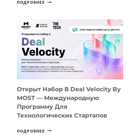
ОТ
ПОДРОБНЕЕ
ДОЛИНЫ
ДО
АЛМАТЫ:
КАК
AI
YOUTH
CAMP
ДАЛ
30
ПОДРОСТКАМ
БИЛЕТ
Открыт Набор В Deal Velocity By
В
MOST — Международную
IT-
Программу Для
ПРЕДПРИНИМАТЕЛЬСТВО
Технологических Стартапов
ОТКРЫТ
ПОДРОБНЕЕ
НАБОР