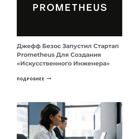
ДЛЯ
ПРОГРАММИРОВАНИЯ
НА
MACOS
И
LINUX
Джефф Безос Запустил Стартап
Prometheus Для Создания
«искусственного Инженера»
ДЖЕФФ
ПОДРОБНЕЕ
БЕЗОС
ЗАПУСТИЛ
СТАРТАП
PROMETHEUS
ДЛЯ
СОЗДАНИЯ
«ИСКУССТВЕННОГО
ИНЖЕНЕРА»