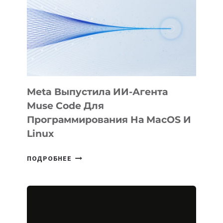
KÖK
BÖRÜ
НА
SIGGRAPH
2026
Meta Выпустила ИИ-Агента
Muse Code Для
Программирования На MacOS И
Linux
META
ПОДРОБНЕЕ
ВЫПУСТИЛА
ИИ-
АГЕНТА
MUSE
CODE