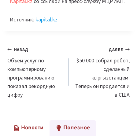
Kapital.kz
со ссылкой на пресс-службу МЦРИАП.
Источник:
kapital.kz
Навигация
НАЗАД
ДАЛЕЕ
по
Объем услуг по
$50 000 собрал робот,
компьютерному
сделанный
записям
программированию
кыргызстанцем.
показал рекордную
Теперь он продается и
цифру
в США
Новости
Полезное