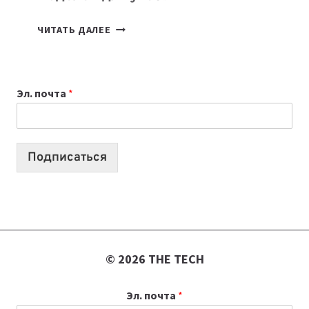
КАКОЙ
ЧИТАТЬ ДАЛЕЕ
НОУТБУК
ВЫБРАТЬ
К
Эл. почта
*
УЧЕБНОМУ
ГОДУ
2026:
10
Подписаться
ЛУЧШИХ
МОДЕЛЕЙ
ДЛЯ
УЧЕБЫ
© 2026 THE TECH
Эл. почта
*