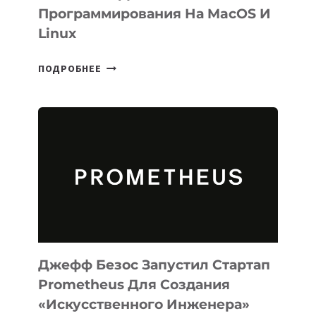
Программирования На MacOS И
Linux
META
ПОДРОБНЕЕ
ВЫПУСТИЛА
ИИ-
АГЕНТА
MUSE
CODE
ДЛЯ
ПРОГРАММИРОВАНИЯ
НА
MACOS
И
LINUX
Джефф Безос Запустил Стартап
Prometheus Для Создания
«искусственного Инженера»