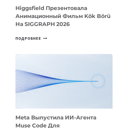
Higgsfield Презентовала
Анимационный Фильм Kök Börü
На SIGGRAPH 2026
HIGGSFIELD
ПОДРОБНЕЕ
ПРЕЗЕНТОВАЛА
АНИМАЦИОННЫЙ
ФИЛЬМ
KÖK
BÖRÜ
НА
SIGGRAPH
2026
Meta Выпустила ИИ-Агента
Muse Code Для