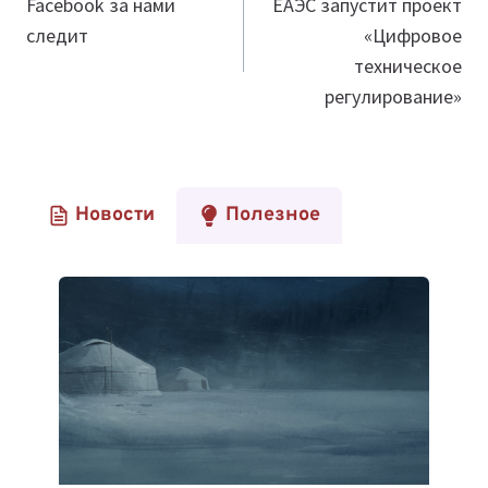
по
Facebook за нами
ЕАЭС запустит проект
следит
«Цифровое
записям
техническое
регулирование»
Новости
Полезное