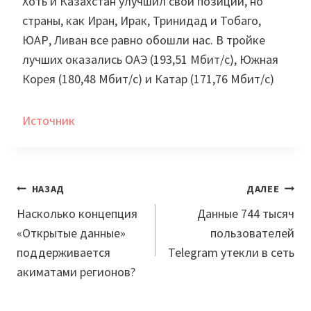
Хоть и Казахстан улучшил свои позиции, но
страны, как Иран, Ирак, Тринидад и Тобаго,
ЮАР, Ливан все равно обошли нас. В тройке
лучших оказались ОАЭ (193,51 Мбит/с), Южная
Корея (180,48 Мбит/с) и Катар (171,76 Мбит/с)
Источник
Навигация
НАЗАД
ДАЛЕЕ
по
Насколько концепция
Данные 744 тысяч
«Открытые данные»
пользователей
записям
поддерживается
Telegram утекли в сеть
акиматами регионов?