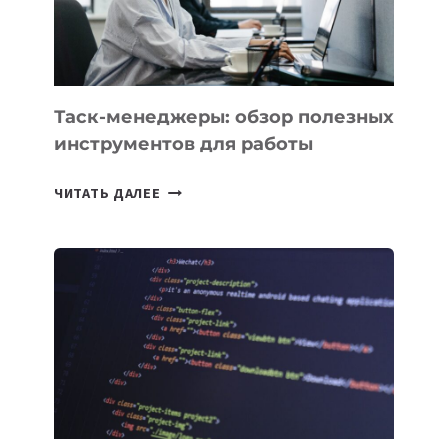
ЕМУ
МОЖНО
ПОРУЧИТЬ
УЖЕ
СЕГОДНЯ
Таск-менеджеры: обзор полезных
инструментов для работы
ТАСК-
ЧИТАТЬ ДАЛЕЕ
МЕНЕДЖЕРЫ:
ОБЗОР
ПОЛЕЗНЫХ
ИНСТРУМЕНТОВ
ДЛЯ
РАБОТЫ