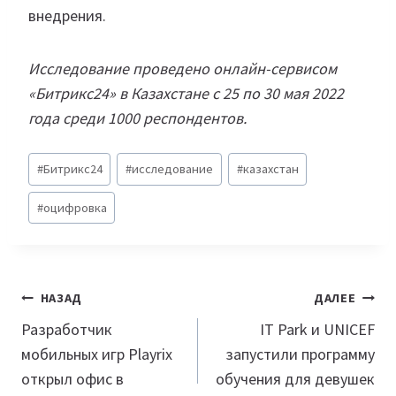
внедрения.
Исследование проведено онлайн-сервисом
«Битрикс24» в Казахстане с 25 по 30 мая 2022
года среди 1000 респондентов.
Метки
#
Битрикс24
#
исследование
#
казахстан
записи:
#
оцифровка
Навигация
НАЗАД
ДАЛЕЕ
по
Разработчик
IT Park и UNICEF
мобильных игр Playrix
запустили программу
записям
открыл офис в
обучения для девушек