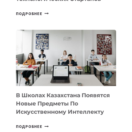
ОТКРЫТ
ПОДРОБНЕЕ
НАБОР
В
DEAL
VELOCITY
BY
MOST
—
МЕЖДУНАРОДНУЮ
ПРОГРАММУ
ДЛЯ
ТЕХНОЛОГИЧЕСКИХ
В Школах Казахстана Появятся
СТАРТАПОВ
Новые Предметы По
Искусственному Интеллекту
В
ПОДРОБНЕЕ