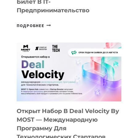
Билет В IT-
Предпринимательство
ОТ
ПОДРОБНЕЕ
ДОЛИНЫ
ДО
АЛМАТЫ:
КАК
AI
YOUTH
CAMP
ДАЛ
30
ПОДРОСТКАМ
БИЛЕТ
Открыт Набор В Deal Velocity By
В
MOST — Международную
IT-
Программу Для
ПРЕДПРИНИМАТЕЛЬСТВО
Технологических Стартапов