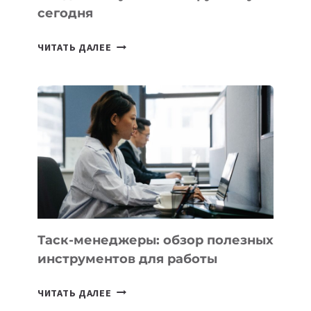
сегодня
ИИ-
ЧИТАТЬ ДАЛЕЕ
АССИСТЕНТ
ДЛЯ
БИЗНЕСА:
КАКИЕ
3
ЗАДАЧИ
ЕМУ
МОЖНО
ПОРУЧИТЬ
УЖЕ
СЕГОДНЯ
Таск-менеджеры: обзор полезных
инструментов для работы
ТАСК-
ЧИТАТЬ ДАЛЕЕ
МЕНЕДЖЕРЫ: