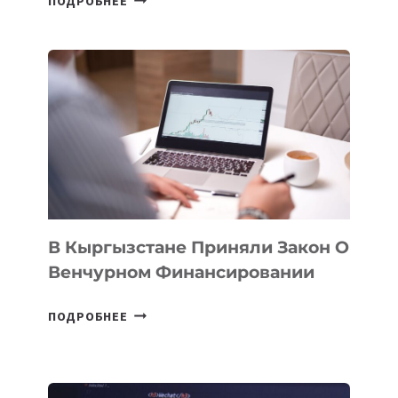
ПОДРОБНЕЕ
УЗБЕКИСТАНЕ
ПРОЙДЕТ
ПЕРВЫЙ
SILK
ROAD
FINANCE
&
TECHNOLOGY
FORUM
В Кыргызстане Приняли Закон О
Венчурном Финансировании
В
ПОДРОБНЕЕ
КЫРГЫЗСТАНЕ
ПРИНЯЛИ
ЗАКОН