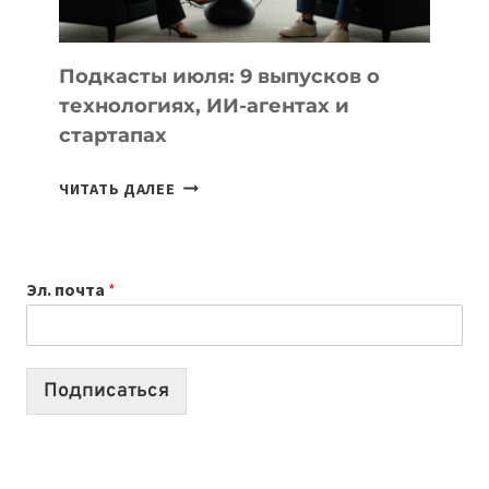
МОДЕЛЕЙ
ДЛЯ
УЧЕБЫ
Подкасты июля: 9 выпусков о
технологиях, ИИ-агентах и
стартапах
ПОДКАСТЫ
ЧИТАТЬ ДАЛЕЕ
ИЮЛЯ:
9
ВЫПУСКОВ
Эл. почта
*
О
ТЕХНОЛОГИЯХ,
ИИ-
АГЕНТАХ
Подписаться
И
СТАРТАПАХ