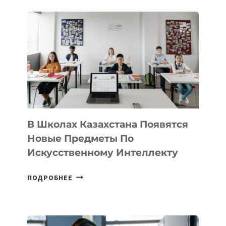
В
DEAL
VELOCITY
BY
MOST
—
МЕЖДУНАРОДНУЮ
ПРОГРАММУ
ДЛЯ
ТЕХНОЛОГИЧЕСКИХ
В Школах Казахстана Появятся
СТАРТАПОВ
Новые Предметы По
Искусственному Интеллекту
В
ПОДРОБНЕЕ
ШКОЛАХ
КАЗАХСТАНА
ПОЯВЯТСЯ
НОВЫЕ