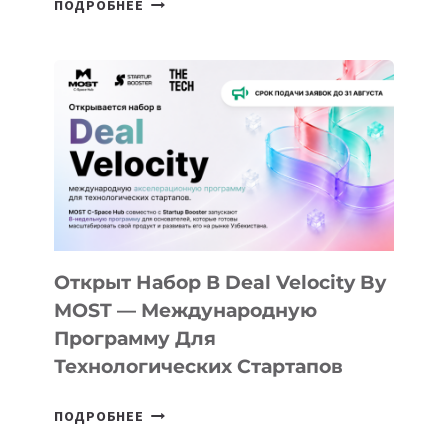
ПОДРОБНЕЕ
ДОЛИНЫ
ДО
АЛМАТЫ:
КАК
AI
YOUTH
CAMP
ДАЛ
30
ПОДРОСТКАМ
БИЛЕТ
Открыт Набор В Deal Velocity By
В
MOST — Международную
IT-
Программу Для
ПРЕДПРИНИМАТЕЛЬСТВО
Технологических Стартапов
ОТКРЫТ
ПОДРОБНЕЕ
НАБОР