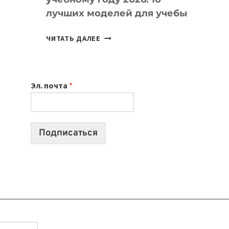
лучших моделей для учебы
КАКОЙ
ЧИТАТЬ ДАЛЕЕ
НОУТБУК
ВЫБРАТЬ
К
Эл. почта
*
УЧЕБНОМУ
ГОДУ
2026:
10
Подписаться
ЛУЧШИХ
МОДЕЛЕЙ
ДЛЯ
УЧЕБЫ