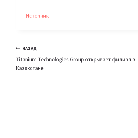
Источник
Навигация
НАЗАД
Titanium Technologies Group открывает филиал в
по
Казахстане
записям