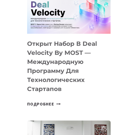
AI
YOUTH
CAMP
ДАЛ
30
Открыт Набор В Deal
ПОДРОСТКАМ
БИЛЕТ
Velocity By MOST —
В
Международную
IT-
Программу Для
ПРЕДПРИНИМАТЕЛЬСТВО
Технологических
Стартапов
ОТКРЫТ
ПОДРОБНЕЕ
НАБОР
В
DEAL
VELOCITY