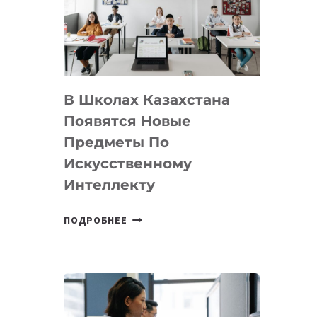
BY
MOST
—
МЕЖДУНАРОДНУЮ
ПРОГРАММУ
В Школах Казахстана
ДЛЯ
ТЕХНОЛОГИЧЕСКИХ
Появятся Новые
СТАРТАПОВ
Предметы По
Искусственному
Интеллекту
В
ПОДРОБНЕЕ
ШКОЛАХ
КАЗАХСТАНА
ПОЯВЯТСЯ
НОВЫЕ
ПРЕДМЕТЫ