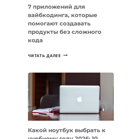
7 приложений для
вайбкодинга, которые
помогают создавать
продукты без сложного
кода
7
ЧИТАТЬ ДАЛЕЕ
ПРИЛОЖЕНИЙ
ДЛЯ
ВАЙБКОДИНГА,
КОТОРЫЕ
ПОМОГАЮТ
СОЗДАВАТЬ
ПРОДУКТЫ
БЕЗ
СЛОЖНОГО
Какой ноутбук выбрать к
КОДА
учебному году 2026: 10