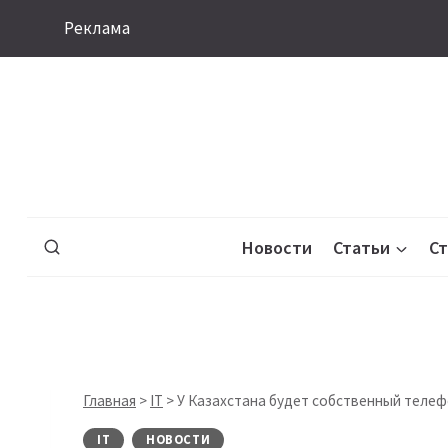
Перейти
Реклама
к
содержимому
Новости
Статьи
С
Главная
>
IT
>
У Казахстана будет собственный теле
IT
НОВОСТИ