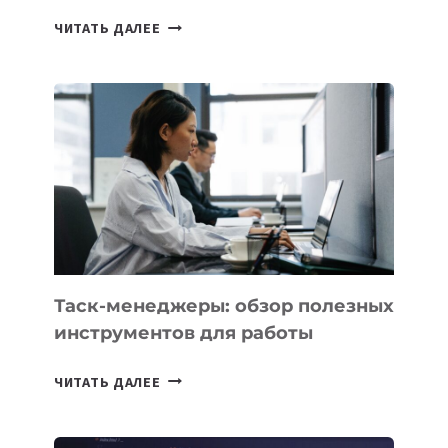
ИИ-
ЧИТАТЬ ДАЛЕЕ
АССИСТЕНТ
ДЛЯ
БИЗНЕСА:
КАКИЕ
3
ЗАДАЧИ
ЕМУ
МОЖНО
ПОРУЧИТЬ
УЖЕ
СЕГОДНЯ
Таск-менеджеры: обзор полезных
инструментов для работы
ТАСК-
ЧИТАТЬ ДАЛЕЕ
МЕНЕДЖЕРЫ:
ОБЗОР