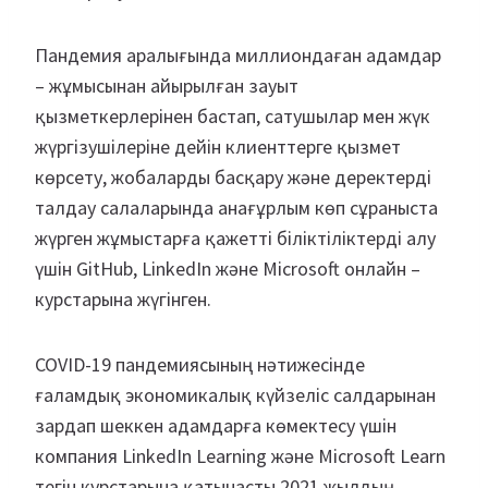
Пандемия аралығында миллиондаған адамдар
– жұмысынан айырылған зауыт
қызметкерлерінен бастап, сатушылар мен жүк
жүргізушілеріне дейін клиенттерге қызмет
көрсету, жобаларды басқару және деректерді
талдау салаларында анағұрлым көп сұраныста
жүрген жұмыстарға қажетті біліктіліктерді алу
үшін GitHub, LinkedIn және Microsoft онлайн –
курстарына жүгінген.
COVID-19 пандемиясының нәтижесінде
ғаламдық экономикалық күйзеліс салдарынан
зардап шеккен адамдарға көмектесу үшін
компания LinkedIn Learning және Microsoft Learn
тегін курстарына қатынасты 2021 жылдың