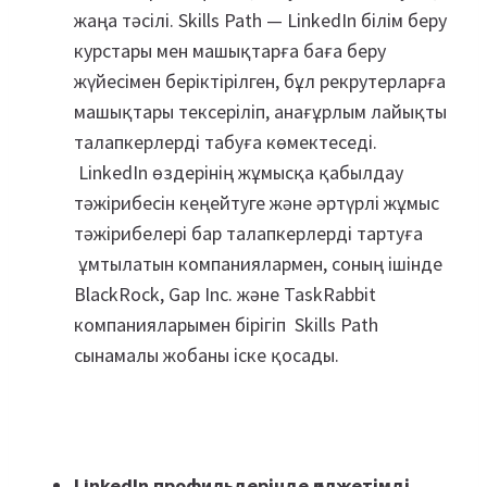
жаңа тәсілі. Skills Path — LinkedIn білім беру
курстары мен машықтарға баға беру
жүйесімен беріктірілген, бұл рекрутерларға
машықтары тексеріліп, анағұрлым лайықты
талапкерлерді табуға көмектеседі.
LinkedIn өздерінің жұмысқа қабылдау
тәжірибесін кеңейтуге және әртүрлі жұмыс
тәжірибелері бар талапкерлерді тартуға
ұмтылатын компаниялармен, соның ішінде
BlackRock, Gap Inc. және TaskRabbit
компанияларымен бірігіп Skills Path
сынамалы жобаны іске қосады.
LinkedIn профильдерінде қолжетімді