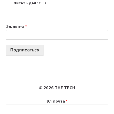
7
ЧИТАТЬ ДАЛЕЕ
ПРИЛОЖЕНИЙ
ДЛЯ
ВАЙБКОДИНГА,
Эл. почта
*
КОТОРЫЕ
ПОМОГАЮТ
СОЗДАВАТЬ
ПРОДУКТЫ
Подписаться
БЕЗ
СЛОЖНОГО
КОДА
© 2026 THE TECH
Эл. почта
*