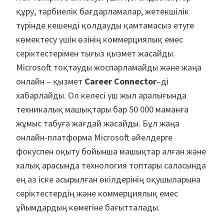
құру, тәрбиелік бағдарламалар, жетекшілік
түрінде кешенді қолдауды қамтамасыз етуге
көмектесу үшін өзінің коммерциялық емес
серіктестерімен тығыз қызмет жасайды.
Microsoft тоқтауды жоспарламайды және жаңа
онлайн – қызмет
Career Connector
–ді
хабарлайды. Ол келесі үш жыл аралығында
техникалық машықтары бар 50 000 маманға
жұмыс табуға жағдай жасайды. Бұл жаңа
онлайн-платформа Microsoft әйелдерге
фокуспен оқыту бойынша машықтар алған және
халық арасында технология топтары саласында
ең аз іске асырылған өкілдерінің оқушыларына
серіктестердің және коммерциялық емес
ұйымдардың көмегіне бағытталады.