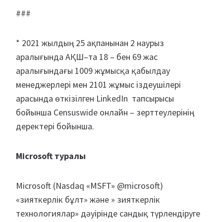
###
* 2021 жылдың 25 ақпанынан 2 наурыз
аралығында АҚШ–та 18 – бен 69 жас
аралығындағы 1009 жұмысқа қабылдау
менеджерлері мен 2101 жұмыс іздеушілері
арасында өткізілген LinkedIn тапсырысы
бойынша Censuswide онлайн – зерттеулерінің
деректері бойынша.
Microsoft туралы
Microsoft (Nasdaq «MSFT» @microsoft)
«зияткерлік бұлт» және » зияткерлік
технологиялар» дәуірінде сандық түрлендіруге