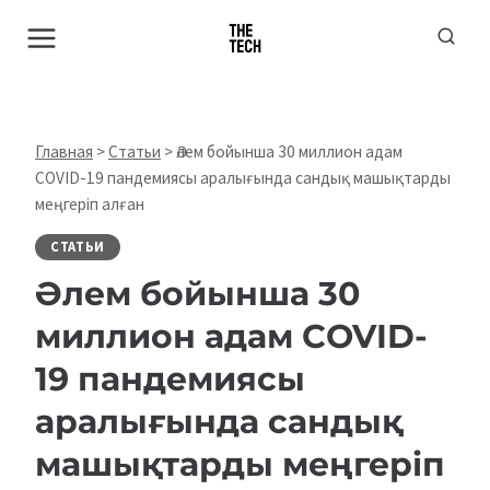
Перейти
к
содержимому
Главная
>
Статьи
>
Әлем бойынша 30 миллион адам
COVID-19 пандемиясы аралығында сандық машықтарды
меңгеріп алған
СТАТЬИ
Әлем бойынша 30
миллион адам COVID-
19 пандемиясы
аралығында сандық
машықтарды меңгеріп