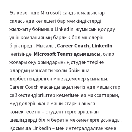
Өз кезегінде Microsoft сандық машықтар
саласында келешегі бар мүмкіндіктерді
жылжыту бойынша LinkedIn жұмысын қолдау
үшін компанияның барлық бөлімшелерін
біріктіреді. Мысалы,
Career Coach, LinkedIn
негізінде
Microsoft Teams қосымшасы
, олар
жоғары оқу орындарының студенттеріне
олардың мансапты жолы бойынша
дербестендірілген мінездемелер ұсынады.
Career Coach жасанды ақыл негізінде машықтар
сәйкестендіргіштер көмегімен өз мақсаттарын,
мүдделерін және машықтарын ашуға
көмектесетін – студенттерге арналған
шешімдерді білім беретін мекемелерге ұсынады.
Қосымша LinkedIn – мен интегралдалған және