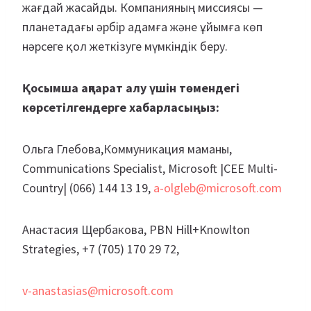
жағдай жасайды. Компанияның миссиясы —
планетадағы әрбір адамға және ұйымға көп
нәрсеге қол жеткізуге мүмкіндік беру.
Қосымша ақпарат алу үшін төмендегі
көрсетілгендерге хабарласыңыз:
Ольга Глебова,Коммуникация маманы,
Communications Specialist, Microsoft |CEE Multi-
Country| (066) 144 13 19,
a-olgleb@microsoft.com
Анастасия Щербакова, PBN Hill+Knowlton
Strategies, +7 (705) 170 29 72,
v-anastasias@microsoft.com