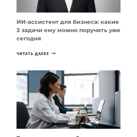
ИИ-ассистент для бизнеса: какие
3 задачи ему можно поручить уже
сегодня
ИИ-
ЧИТАТЬ ДАЛЕЕ
АССИСТЕНТ
ДЛЯ
БИЗНЕСА:
КАКИЕ
3
ЗАДАЧИ
ЕМУ
МОЖНО
ПОРУЧИТЬ
УЖЕ
СЕГОДНЯ