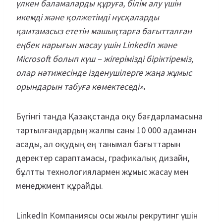
үлкен баламаларды құруға, білім алу үшін
икемді және қолжетімді нұсқаларды
қамтамасыз ететін машықтарға бағытталған
еңбек нарығын жасау үшін LinkedIn және
Microsoft болып күш – жігерімізді біріктіреміз,
олар нәтижесінде ізденушілерге жаңа жұмыс
орындарын табуға көмектеседі»
.
Бүгінгі таңда Қазақстанда оқу бағдарламасына
тартылғандардың жалпы саны 10 000 адамнан
асады, ал оқудың ең танымал бағыттарын
деректер сараптамасы, графикалық дизайн,
бұлтты технологиялармен жұмыс жасау мен
менеджмент құрайды.
LinkedIn Компаниясы осы жылы рекрутинг үшін