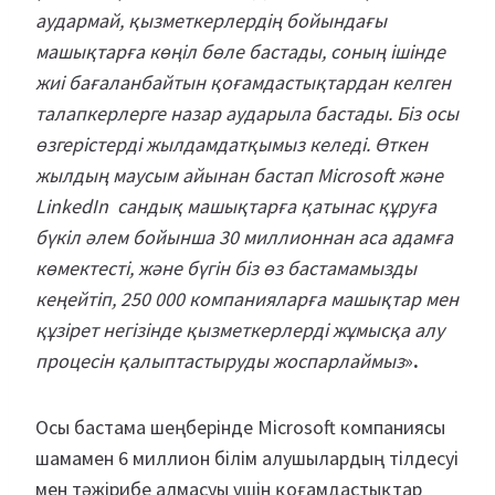
аудармай, қызметкерлердің бойындағы
машықтарға көңіл бөле бастады, соның ішінде
жиі бағаланбайтын қоғамдастықтардан келген
талапкерлерге назар аударыла бастады. Біз осы
өзгерістерді жылдамдатқымыз келеді. Өткен
жылдың маусым айынан бастап Microsoft және
LinkedIn сандық машықтарға қатынас құруға
бүкіл әлем бойынша 30 миллионнан аса адамға
көмектесті, және бүгін біз өз бастамамызды
кеңейтіп, 250 000 компанияларға машықтар мен
құзірет негізінде қызметкерлерді жұмысқа алу
процесін қалыптастыруды жоспарлаймыз
»
.
Осы бастама шеңберінде Microsoft компаниясы
шамамен 6 миллион білім алушылардың тілдесуі
мен тәжірибе алмасуы үшін қоғамдастықтар