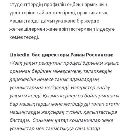
студенттердің профилін еңбек нарығының
үрдістеріне сәйкес келтіреді, практикалық
машықтарды дамытуға және бір жерде
жетекшілермен және әріптестермен тілдесуге
көмектеседі.
LinkedIn
бас директоры
Райан Рослански:
«
Ұзақ уақыт рекрутинг процесі бұрынғы жұмыс
орнынан берілген мінездемеге, талапкердің
дәрежесіне немесе таныс адамдардың
ұсыныстарына негізделді. Өзгерістер енгізу
уақыты келді. Қызметкерлер өз бойларындағы
бар машықтарды және жетілдіруді талап ететін
машықтарды жақсырақ түсініп, қалыптастыра
бастады. Сонымен қатар компаниялар жеке
ұсыныстар мен таныстыққа ғана назар