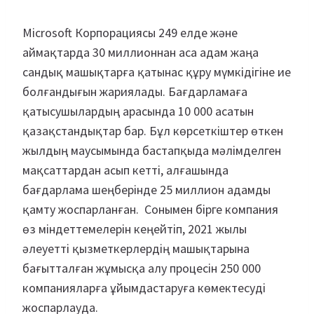
Microsoft Корпорациясы 249 елде және
аймақтарда 30 миллионнан аса адам жаңа
сандық машықтарға қатынас құру мүмкідігіне ие
болғандығын жариялады. Бағдарламаға
қатысушылардың арасында 10 000 асатын
қазақстандықтар бар. Бұл көрсеткіштер өткен
жылдың маусымында бастапқыда мәлімделген
мақсаттардан асып кетті, алғашында
бағдарлама шеңберінде 25 миллион адамды
қамту жоспарланған. Сонымен бірге компания
өз міндеттемелерін кеңейтіп, 2021 жылы
әлеуетті қызметкерлердің машықтарына
бағытталған жұмысқа алу процесін 250 000
компанияларға ұйымдастаруға көмектесуді
жоспарлауда.