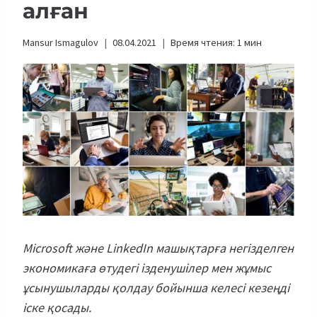
алған
Mansur Ismagulov
08.04.2021
Время чтения:
1
мин
Microsoft және LinkedIn машықтарға негізделген
экономикаға өтудегі ізденушілер мен жұмыс
ұсынушыларды қолдау бойынша келесі кезеңді
іске қосады.