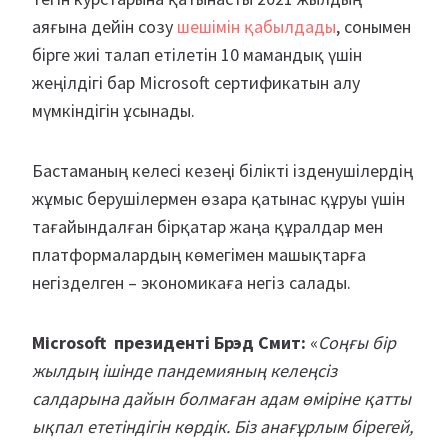
аяғына дейін созу
шешімін қабылдады
, сонымен
бірге жиі талап етілетін 10 мамандық үшін
жеңілдігі бар Microsoft сертификатын алу
мүмкіндігін ұсынады.
Бастаманың келесі кезеңі білікті ізденушілердің
жұмыс берушілермен өзара қатынас құруы үшін
тағайындалған бірқатар жаңа құралдар мен
платформалардың көмегімен машықтарға
негізделген – экономикаға негіз салады.
Microsoft президенті Брэд Смит:
«
Соңғы бір
жылдың ішінде пандемияның келеңсіз
салдарына дайын болмаған адам өміріне қатты
ықпал ететіндігін көрдік. Біз анағұрлым бірегей,