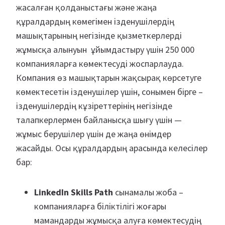
жасалған қолданыстағы және жаңа
құралдардың көмегімен ізденушілердің
машықтарының негізінде қызметкерлерді
жұмысқа алынуын ұйымдастыру үшін 250 000
компанияларға көмектесуді жоспарлауда.
Компания өз машықтарын жақсырақ көрсетуге
көмектесетін ізденушілер үшін, сонымен бірге –
ізденушілердің кұзіреттерінің негізінде
талапкерлермен байланысқа шығу үшін —
жұмыс берушілер үшін де жаңа өнімдер
жасайды. Осы құралдардың арасында келесілер
бар:
LinkedIn Skills Path
сынамалы жоба –
компанияларға біліктілігі жоғары
мамандарды жұмысқа алуға көмектесудің