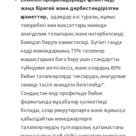
жаңа бірегей және дербестендірілген
қызметтер,
адамдар өзі туралы, жұмыс
тәжірибесі мен мақсаттары жөнінде
анағұрлым толығырақ және интербелсенді
баяндап беруге көмектеседі. Бүгінгі таңда
кадр мамандарының 75% талапкер
машықтарына баға беру үшін стандартты
түйіндеме жеткіліксіз, және олардың 80%
бейне талапкерлерді тексерудің анағұрлым
сенімді тәсілі екендігін белгілейді*.
Сондықтан енді профильде бейне
форматында мұқабалар қолжетімді
болады, олар рекрутерларға және жұмысқа
қабылдайтын менеджерлерге
талапкерлердің тұлғааралық қатынастағы
машықтарын (soft skills) көрсетуге мүмкіндік