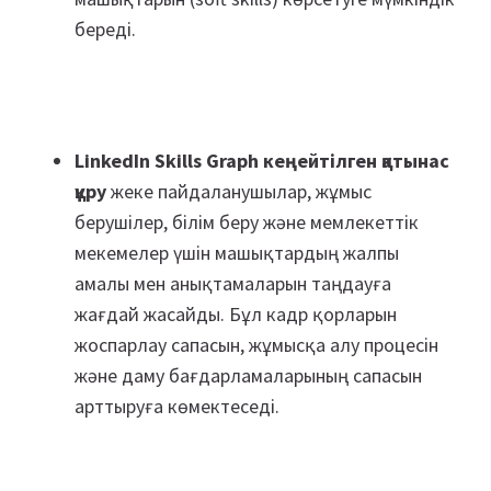
береді.
LinkedIn Skills Graph
кеңейтілген қатынас
құру
жеке пайдаланушылар, жұмыс
берушілер, білім беру және мемлекеттік
мекемелер үшін машықтардың жалпы
амалы мен анықтамаларын таңдауға
жағдай жасайды. Бұл кадр қорларын
жоспарлау сапасын, жұмысқа алу процесін
және даму бағдарламаларының сапасын
арттыруға көмектеседі.