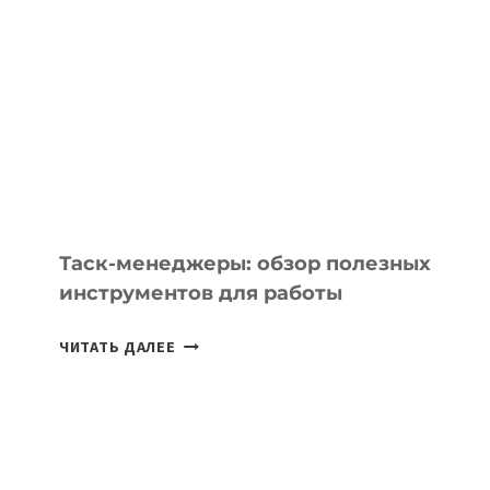
ШКОЛ,
КОТОРЫЕ
РАЗВИВАЮТ
ТЕХНОЛОГИЧЕСКОЕ
ОБРАЗОВАНИЕ
ТАДЖИКИСТАНА
Таск-менеджеры: обзор полезных
инструментов для работы
ТАСК-
ЧИТАТЬ ДАЛЕЕ
МЕНЕДЖЕРЫ:
ОБЗОР
ПОЛЕЗНЫХ
ИНСТРУМЕНТОВ
ДЛЯ