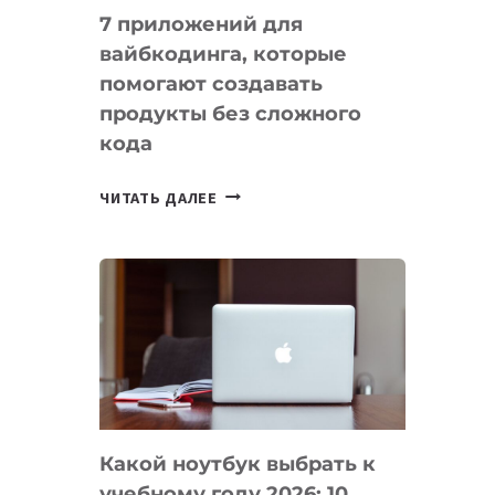
7 приложений для
вайбкодинга, которые
помогают создавать
продукты без сложного
кода
7
ЧИТАТЬ ДАЛЕЕ
ПРИЛОЖЕНИЙ
ДЛЯ
ВАЙБКОДИНГА,
КОТОРЫЕ
ПОМОГАЮТ
СОЗДАВАТЬ
ПРОДУКТЫ
БЕЗ
СЛОЖНОГО
Какой ноутбук выбрать к
КОДА
учебному году 2026: 10