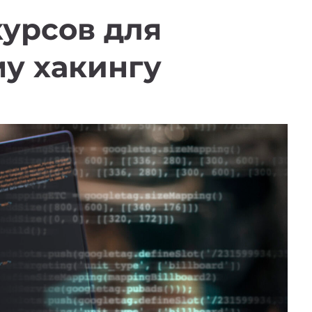
курсов для
у хакингу