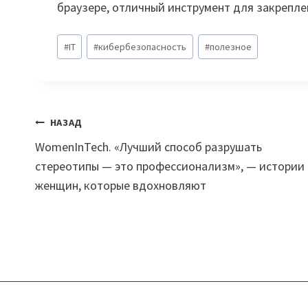
браузере, отличный инструмент для закрепле
Метки
#
IT
#
кибербезопасность
#
полезное
записи:
Навигация
НАЗАД
WomenInTech. «Лучший способ разрушать
по
стереотипы — это профессионализм», — истории
записям
женщин, которые вдохновляют