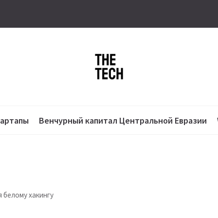
тартапы
Венчурный капитал Центральной Евразии
я белому хакингу