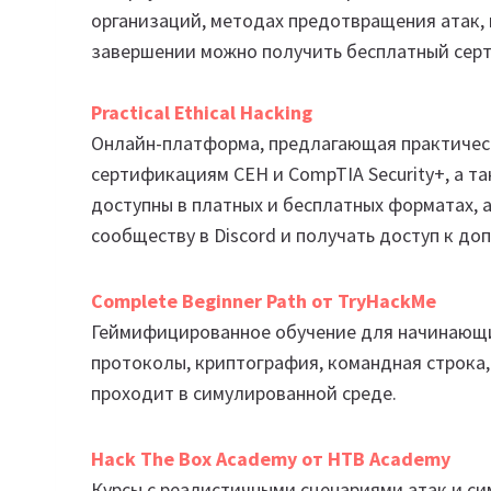
организаций, методах предотвращения атак, 
завершении можно получить бесплатный сер
Practical Ethical Hacking
Онлайн-платформа, предлагающая практически
сертификациям CEH и CompTIA Security+, а т
доступны в платных и бесплатных форматах, 
сообществу в Discord и получать доступ к д
Complete Beginner Path от TryHackMe
Геймифицированное обучение для начинающи
протоколы, криптография, командная строка,
проходит в симулированной среде.
Hack The Box Academy от HTB Academy
Курсы с реалистичными сценариями атак и си