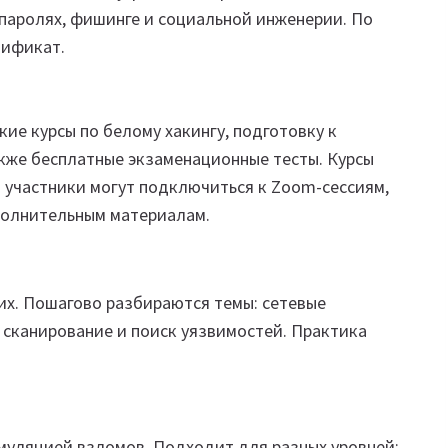
паролях, фишинге и социальной инженерии. По
тификат.
е курсы по белому хакингу, подготовку к
акже бесплатные экзаменационные тесты. Курсы
а участники могут подключиться к Zoom-сессиям,
ополнительным материалам.
х. Пошагово разбираются темы: сетевые
 сканирование и поиск уязвимостей. Практика
муляцией взломов. Подходит для разных уровней: