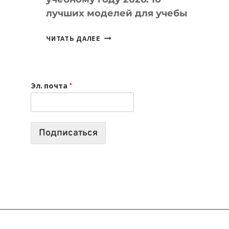
лучших моделей для учебы
КАКОЙ
ЧИТАТЬ ДАЛЕЕ
НОУТБУК
ВЫБРАТЬ
К
Эл. почта
*
УЧЕБНОМУ
ГОДУ
2026:
10
Подписаться
ЛУЧШИХ
МОДЕЛЕЙ
ДЛЯ
УЧЕБЫ