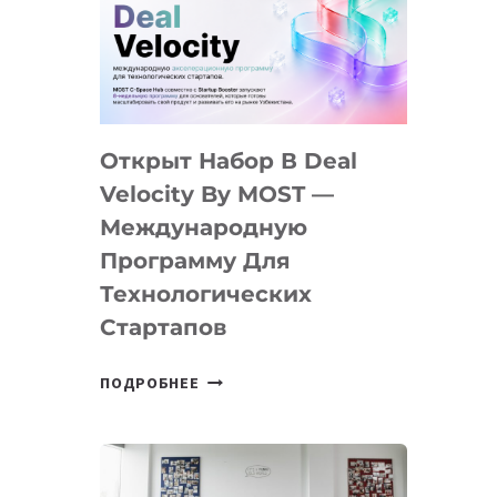
AI
YOUTH
CAMP
ДАЛ
30
Открыт Набор В Deal
ПОДРОСТКАМ
БИЛЕТ
Velocity By MOST —
В
Международную
IT-
Программу Для
ПРЕДПРИНИМАТЕЛЬСТВО
Технологических
Стартапов
ОТКРЫТ
ПОДРОБНЕЕ
НАБОР
В
DEAL
VELOCITY