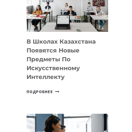
BY
MOST
—
МЕЖДУНАРОДНУЮ
ПРОГРАММУ
В Школах Казахстана
ДЛЯ
ТЕХНОЛОГИЧЕСКИХ
Появятся Новые
СТАРТАПОВ
Предметы По
Искусственному
Интеллекту
В
ПОДРОБНЕЕ
ШКОЛАХ
КАЗАХСТАНА
ПОЯВЯТСЯ
НОВЫЕ
ПРЕДМЕТЫ