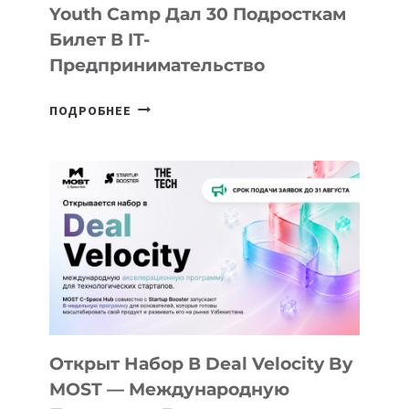
Youth Camp Дал 30 Подросткам
Билет В IT-
Предпринимательство
ОТ
ПОДРОБНЕЕ
ДОЛИНЫ
ДО
АЛМАТЫ:
КАК
AI
YOUTH
CAMP
ДАЛ
30
ПОДРОСТКАМ
БИЛЕТ
Открыт Набор В Deal Velocity By
В
MOST — Международную
IT-