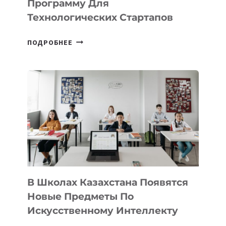
Программу Для
ПРЕДПРИНИМАТЕЛЬСТВО
Технологических Стартапов
ОТКРЫТ
ПОДРОБНЕЕ
НАБОР
В
DEAL
VELOCITY
BY
MOST
—
МЕЖДУНАРОДНУЮ
ПРОГРАММУ
ДЛЯ
ТЕХНОЛОГИЧЕСКИХ
В Школах Казахстана Появятся
СТАРТАПОВ
Новые Предметы По
Искусственному Интеллекту