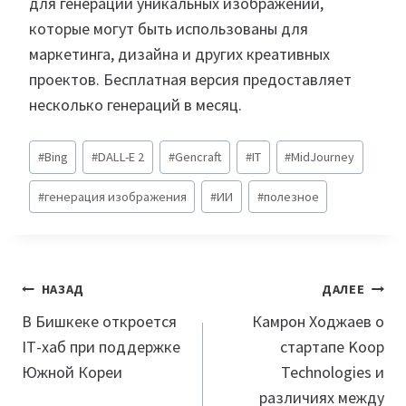
для генерации уникальных изображений,
которые могут быть использованы для
маркетинга, дизайна и других креативных
проектов. Бесплатная версия предоставляет
несколько генераций в месяц.
Метки
#
Bing
#
DALL-E 2
#
Gencraft
#
IT
#
MidJourney
записи:
#
генерация изображения
#
ИИ
#
полезное
Навигация
НАЗАД
ДАЛЕЕ
по
В Бишкеке откроется
Камрон Ходжаев о
ІТ-хаб при поддержке
стартапе Koop
записям
Южной Кореи
Technologies и
различиях между