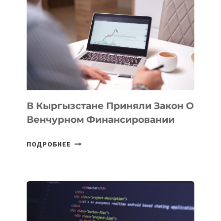
ПЕРВЫЙ
SILK
ROAD
FINANCE
&
TECHNOLOGY
FORUM
В Кыргызстане Приняли Закон О
Венчурном Финансировании
В
ПОДРОБНЕЕ
КЫРГЫЗСТАНЕ
ПРИНЯЛИ
ЗАКОН
О
ВЕНЧУРНОМ
ФИНАНСИРОВАНИИ