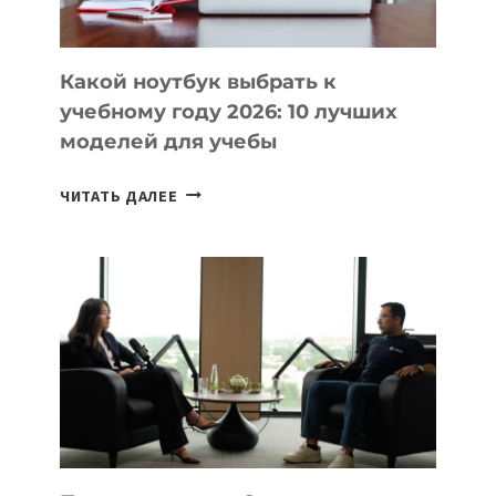
СЛОЖНОГО
КОДА
Какой ноутбук выбрать к
учебному году 2026: 10 лучших
моделей для учебы
КАКОЙ
ЧИТАТЬ ДАЛЕЕ
НОУТБУК
ВЫБРАТЬ
К
УЧЕБНОМУ
ГОДУ
2026:
10
ЛУЧШИХ
МОДЕЛЕЙ
ДЛЯ
УЧЕБЫ