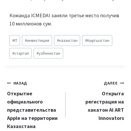
Команда ICMEDAI заняли третье место получив
10 миллионов сум.
Метки
#
IT
#
инвестиция
#
казахстан
#
Кыргызстан
записи:
#
стартап
#
узбекистан
Навигация
НАЗАД
ДАЛЕЕ
по
Открытие
Открыта
официального
регистрация на
записям
представительства
хакатон AI ART
Apple на территории
Innovators
Казахстана