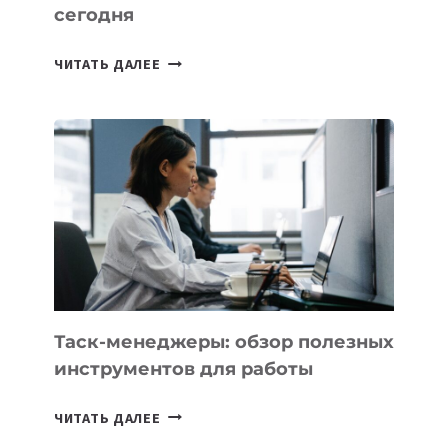
сегодня
ИИ-
ЧИТАТЬ ДАЛЕЕ
АССИСТЕНТ
ДЛЯ
БИЗНЕСА:
КАКИЕ
3
ЗАДАЧИ
ЕМУ
МОЖНО
ПОРУЧИТЬ
УЖЕ
СЕГОДНЯ
Таск-менеджеры: обзор полезных
инструментов для работы
ТАСК-
ЧИТАТЬ ДАЛЕЕ
МЕНЕДЖЕРЫ: