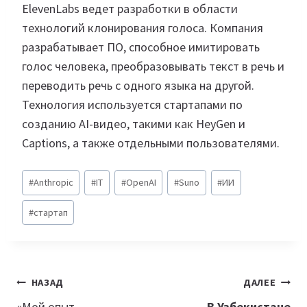
ElevenLabs ведет разработки в области
технологий клонирования голоса. Компания
разрабатывает ПО, способное имитировать
голос человека, преобразовывать текст в речь и
переводить речь с одного языка на другой.
Технология используется стартапами по
созданию AI-видео, такими как HeyGen и
Captions, а также отдельными пользователями.
Метки
#
Anthropic
#
IT
#
OpenAI
#
Suno
#
ИИ
записи:
#
стартап
Навигация
НАЗАД
ДАЛЕЕ
«Мой опыт
В Узбекистане