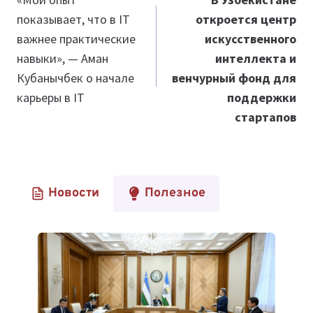
по
показывает, что в IT
откроется центр
записям
важнее практические
искусственного
навыки», — Аман
интеллекта и
Кубанычбек о начале
венчурный фонд для
карьеры в IT
поддержки
стартапов
Новости
Полезное