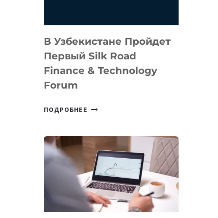
В Узбекистане Пройдет
Первый Silk Road
Finance & Technology
Forum
В
ПОДРОБНЕЕ
УЗБЕКИСТАНЕ
ПРОЙДЕТ
ПЕРВЫЙ
SILK
ROAD
FINANCE
&
TECHNOLOGY
FORUM