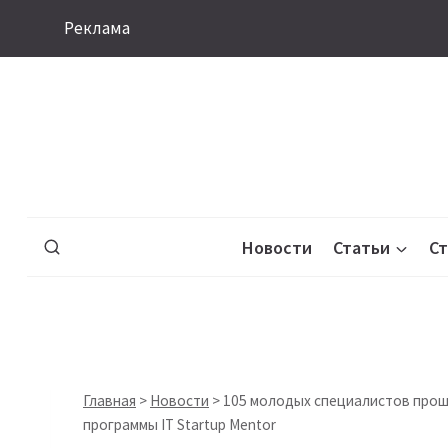
Перейти
Реклама
к
содержимому
Новости
Статьи
С
Главная
>
Новости
>
105 молодых специалистов прошл
программы IT Startup Mentor