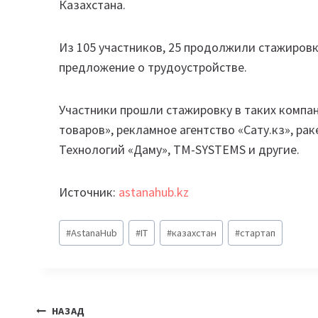
Казахстана.
Из 105 участников, 25 продолжили стажировк
предложение о трудоустройстве.
Участники прошли стажировку в таких компани
товаров», рекламное агентство «Сату.кз», р
Технологий «Даму», TM-SYSTEMS и другие.
Источник:
astanahub.kz
Метки
#
AstanaHub
#
IT
#
казахстан
#
стартап
записи:
Навигация
НАЗАД