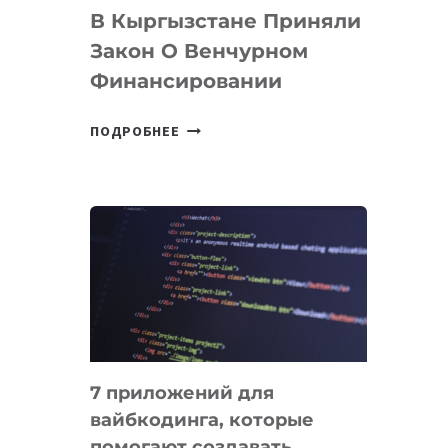
В Кыргызстане Приняли
Закон О Венчурном
Финансировании
В
ПОДРОБНЕЕ
КЫРГЫЗСТАНЕ
ПРИНЯЛИ
ЗАКОН
О
ВЕНЧУРНОМ
ФИНАНСИРОВАНИИ
7 приложений для
вайбкодинга, которые
помогают создавать