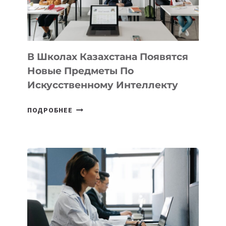
—
МЕЖДУНАРОДНУЮ
ПРОГРАММУ
ДЛЯ
ТЕХНОЛОГИЧЕСКИХ
В Школах Казахстана Появятся
СТАРТАПОВ
Новые Предметы По
Искусственному Интеллекту
В
ПОДРОБНЕЕ
ШКОЛАХ
КАЗАХСТАНА
ПОЯВЯТСЯ
НОВЫЕ
ПРЕДМЕТЫ
ПО
ИСКУССТВЕННОМУ
ИНТЕЛЛЕКТУ