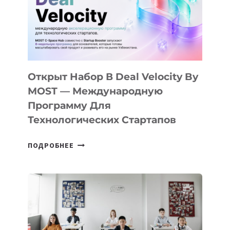
YOUTH
CAMP
ДАЛ
30
ПОДРОСТКАМ
БИЛЕТ
Открыт Набор В Deal Velocity By
В
MOST — Международную
IT-
Программу Для
ПРЕДПРИНИМАТЕЛЬСТВО
Технологических Стартапов
ОТКРЫТ
ПОДРОБНЕЕ
НАБОР
В
DEAL
VELOCITY
BY
MOST