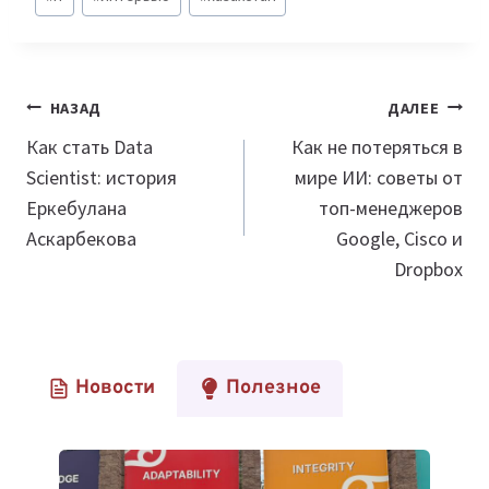
записи:
Навигация
НАЗАД
ДАЛЕЕ
по
Как стать Data
Как не потеряться в
Scientist: история
мире ИИ: советы от
записям
Еркебулана
топ-менеджеров
Аскарбекова
Google, Cisco и
Dropbox
Новости
Полезное