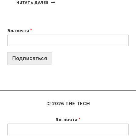
КАКОЙ
ЧИТАТЬ ДАЛЕЕ
НОУТБУК
ВЫБРАТЬ
К
Эл. почта
*
УЧЕБНОМУ
ГОДУ
2026:
10
Подписаться
ЛУЧШИХ
МОДЕЛЕЙ
ДЛЯ
УЧЕБЫ
© 2026 THE TECH
Эл. почта
*