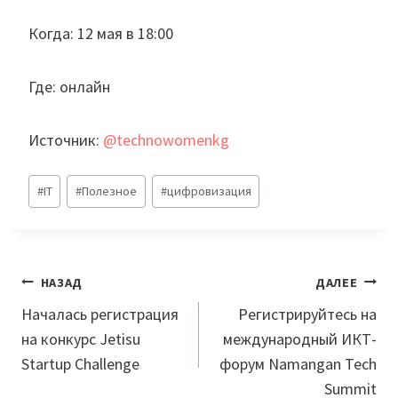
Когда: 12 мая в 18:00
Где: онлайн
Источник:
@technowomenkg
Метки
#
IT
#
Полезное
#
цифровизация
записи:
Навигация
НАЗАД
ДАЛЕЕ
по
Началась регистрация
Регистрируйтесь на
на конкурс Jetisu
международный ИКТ-
записям
Startup Challenge
форум Namangan Tech
Summit