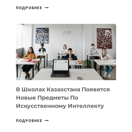
ОТКРЫТ
ПОДРОБНЕЕ
НАБОР
В
DEAL
VELOCITY
BY
MOST
—
МЕЖДУНАРОДНУЮ
ПРОГРАММУ
ДЛЯ
ТЕХНОЛОГИЧЕСКИХ
В Школах Казахстана Появятся
СТАРТАПОВ
Новые Предметы По
Искусственному Интеллекту
В
ПОДРОБНЕЕ
ШКОЛАХ