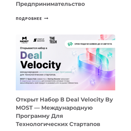
Предпринимательство
ОТ
ПОДРОБНЕЕ
ДОЛИНЫ
ДО
АЛМАТЫ:
КАК
AI
YOUTH
CAMP
ДАЛ
30
ПОДРОСТКАМ
БИЛЕТ
Открыт Набор В Deal Velocity By
В
MOST — Международную
IT-
Программу Для
ПРЕДПРИНИМАТЕЛЬСТВО
Технологических Стартапов