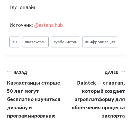
Где: онлайн
Источник:
@astana.hub
Метки
#
IT
#
казахстан
#
узбекистан
#
цифровизация
записи:
Навигация
НАЗАД
ДАЛЕЕ
по
Казахстанцы старше
Dalatek — стартап,
50 лет могут
который создает
записям
бесплатно научиться
агроплатформу для
дизайну и
облегчения процесса
программированию
экспорта