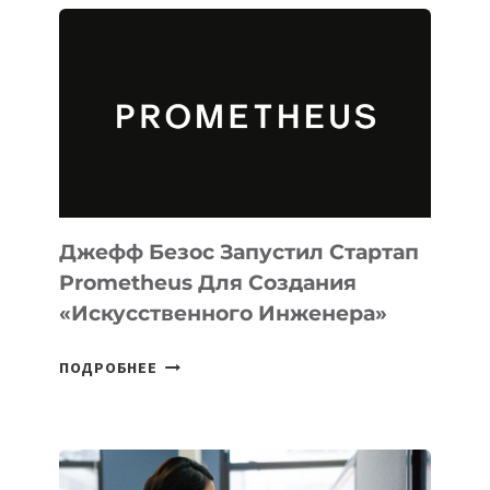
АГЕНТА
MUSE
CODE
ДЛЯ
ПРОГРАММИРОВАНИЯ
НА
MACOS
И
LINUX
Джефф Безос Запустил Стартап
Prometheus Для Создания
«искусственного Инженера»
ДЖЕФФ
ПОДРОБНЕЕ
БЕЗОС
ЗАПУСТИЛ
СТАРТАП
PROMETHEUS