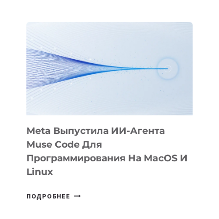
ПРЕЗЕНТОВАЛА
АНИМАЦИОННЫЙ
ФИЛЬМ
KÖK
BÖRÜ
НА
SIGGRAPH
2026
Meta Выпустила ИИ-Агента
Muse Code Для
Программирования На MacOS И
Linux
META
ПОДРОБНЕЕ
ВЫПУСТИЛА
ИИ-