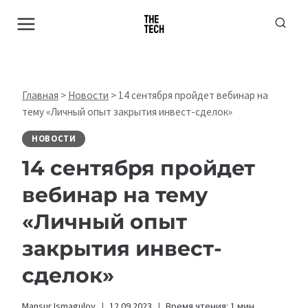
Перейти
к
содержимому
Главная
>
Новости
>
14 сентября пройдет вебинар на
тему «Личный опыт закрытия инвест-сделок»
НОВОСТИ
14 сентября пройдет
вебинар на тему
«Личный опыт
закрытия инвест-
сделок»
Mansur Ismagulov
12.09.2023
Время чтения:
1
мин