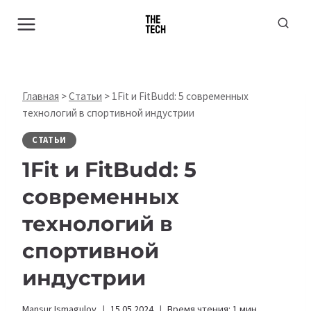
Перейти
к
содержимому
Главная
>
Статьи
>
1Fit и FitBudd: 5 современных
технологий в спортивной индустрии
СТАТЬИ
1Fit и FitBudd: 5
современных
технологий в
спортивной
индустрии
Mansur Ismagulov
15.05.2024
Время чтения:
1
мин