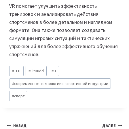
VR помогает улучшить эффективность
тренировок и анализировать действия
спортсменов в более детальном и наглядном
формате. Она также позволяет создавать
симуляции игровых ситуаций и тактических
упражнений для более эффективного обучения
спортсменов.
Метки
#
1FIT
#
FitBudd
#
IT
записи:
#
современные технологии в спортивной индустрии
#
спорт
Навигация
НАЗАД
ДАЛЕЕ