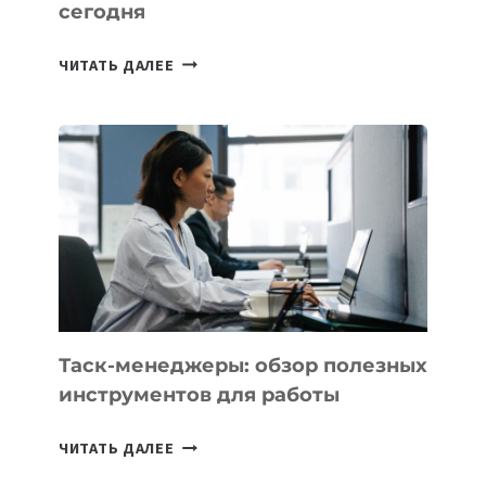
сегодня
ИИ-
ЧИТАТЬ ДАЛЕЕ
АССИСТЕНТ
ДЛЯ
БИЗНЕСА:
КАКИЕ
3
ЗАДАЧИ
ЕМУ
МОЖНО
ПОРУЧИТЬ
УЖЕ
СЕГОДНЯ
Таск-менеджеры: обзор полезных
инструментов для работы
ТАСК-
ЧИТАТЬ ДАЛЕЕ
МЕНЕДЖЕРЫ: