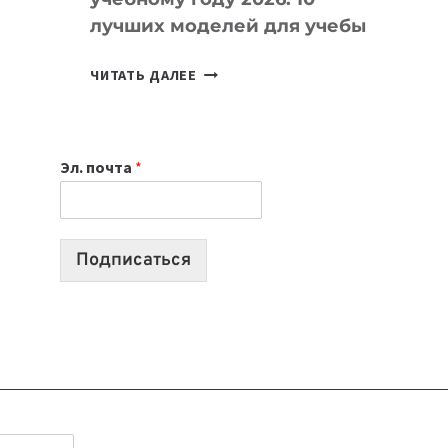
лучших моделей для учебы
КАКОЙ
ЧИТАТЬ ДАЛЕЕ
НОУТБУК
ВЫБРАТЬ
К
Эл. почта
*
УЧЕБНОМУ
ГОДУ
2026:
10
Подписаться
ЛУЧШИХ
МОДЕЛЕЙ
ДЛЯ
УЧЕБЫ