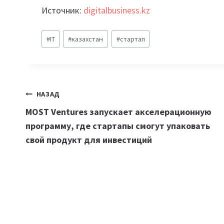
Источник:
digitalbusiness.kz
Метки
#
IT
#
казахстан
#
стартап
записи:
Навигация
НАЗАД
MOST Ventures запускает акселерационную
по
программу, где стартапы смогут упаковать
записям
свой продукт для инвестиций