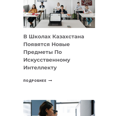
BY
MOST
—
МЕЖДУНАРОДНУЮ
ПРОГРАММУ
В Школах Казахстана
ДЛЯ
ТЕХНОЛОГИЧЕСКИХ
Появятся Новые
СТАРТАПОВ
Предметы По
Искусственному
Интеллекту
В
ПОДРОБНЕЕ
ШКОЛАХ
КАЗАХСТАНА
ПОЯВЯТСЯ
НОВЫЕ
ПРЕДМЕТЫ