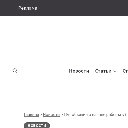
Перейти
Реклама
к
содержимому
Новости
Статьи
С
Главная
>
Новости
>
1Fit объявил о начале работы в 
НОВОСТИ