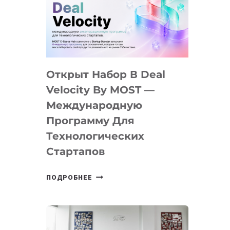
AI
YOUTH
CAMP
ДАЛ
30
Открыт Набор В Deal
ПОДРОСТКАМ
БИЛЕТ
Velocity By MOST —
В
Международную
IT-
Программу Для
ПРЕДПРИНИМАТЕЛЬСТВО
Технологических
Стартапов
ОТКРЫТ
ПОДРОБНЕЕ
НАБОР
В
DEAL
VELOCITY