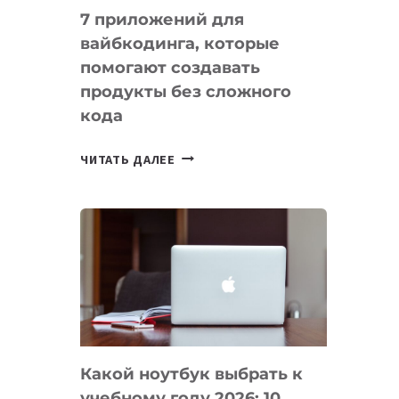
7 приложений для
вайбкодинга, которые
помогают создавать
продукты без сложного
кода
7
ЧИТАТЬ ДАЛЕЕ
ПРИЛОЖЕНИЙ
ДЛЯ
ВАЙБКОДИНГА,
КОТОРЫЕ
ПОМОГАЮТ
СОЗДАВАТЬ
ПРОДУКТЫ
БЕЗ
СЛОЖНОГО
Какой ноутбук выбрать к
КОДА
учебному году 2026: 10