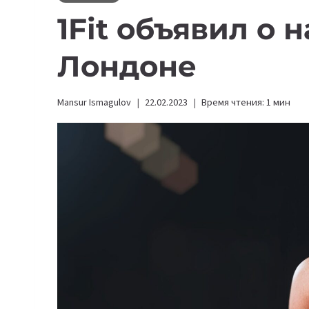
1Fit объявил о 
Лондоне
Mansur Ismagulov
22.02.2023
Время чтения:
1
мин