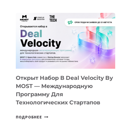
ДОЛИНЫ
ДО
АЛМАТЫ:
КАК
AI
YOUTH
CAMP
ДАЛ
30
ПОДРОСТКАМ
БИЛЕТ
Открыт Набор В Deal Velocity By
В
MOST — Международную
IT-
Программу Для
ПРЕДПРИНИМАТЕЛЬСТВО
Технологических Стартапов
ОТКРЫТ
ПОДРОБНЕЕ
НАБОР
В