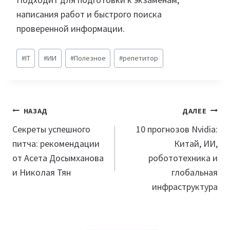
написания работ и быстрого поиска
проверенной информации.
Метки
#
IT
#
ИИ
#
Полезное
#
репетитор
записи:
Навигация
НАЗАД
ДАЛЕЕ
по
Секреты успешного
10 прогнозов Nvidia:
питча: рекомендации
Китай, ИИ,
записям
от Асета Досымханова
робототехника и
и Николая Тян
глобальная
инфраструктура