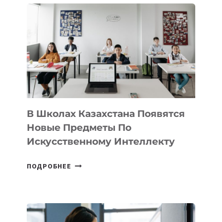
DEAL
VELOCITY
BY
MOST
—
МЕЖДУНАРОДНУЮ
ПРОГРАММУ
ДЛЯ
ТЕХНОЛОГИЧЕСКИХ
В Школах Казахстана Появятся
СТАРТАПОВ
Новые Предметы По
Искусственному Интеллекту
В
ПОДРОБНЕЕ
ШКОЛАХ
КАЗАХСТАНА
ПОЯВЯТСЯ
НОВЫЕ