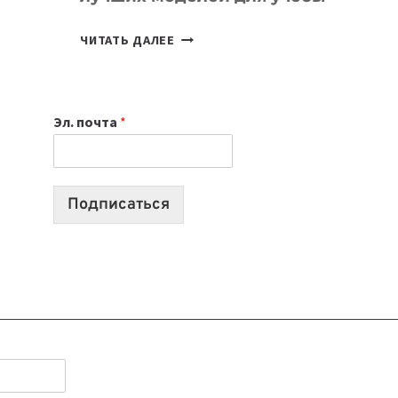
КАКОЙ
ЧИТАТЬ ДАЛЕЕ
НОУТБУК
ВЫБРАТЬ
К
Эл. почта
*
УЧЕБНОМУ
ГОДУ
2026:
10
Подписаться
ЛУЧШИХ
МОДЕЛЕЙ
ДЛЯ
УЧЕБЫ