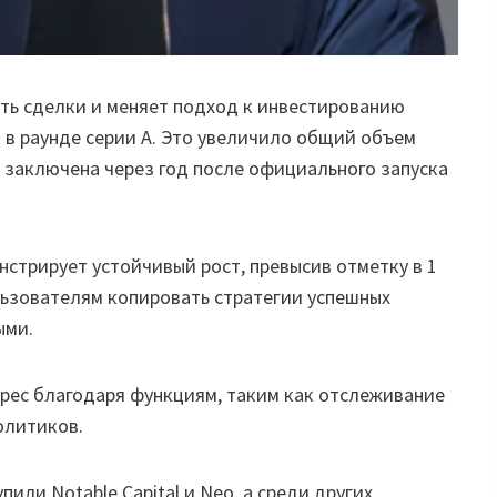
ть сделки и меняет подход к инвестированию
 в раунде серии A. Это увеличило общий объем
 заключена через год после официального запуска
нстрирует устойчивый рост, превысив отметку в 1
ьзователям копировать стратегии успешных
ыми.
ерес благодаря функциям, таким как отслеживание
олитиков.
или Notable Capital и Neo, а среди других