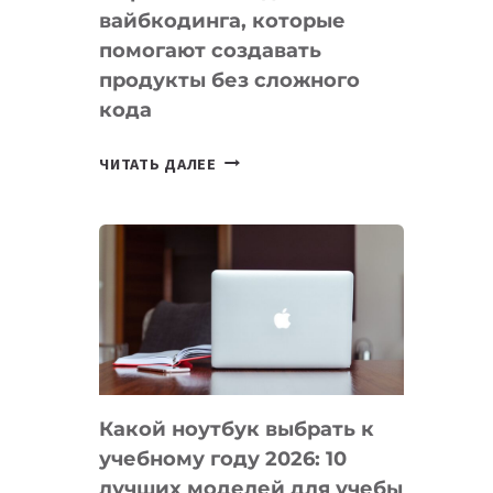
вайбкодинга, которые
помогают создавать
продукты без сложного
кода
7
ЧИТАТЬ ДАЛЕЕ
ПРИЛОЖЕНИЙ
ДЛЯ
ВАЙБКОДИНГА,
КОТОРЫЕ
ПОМОГАЮТ
СОЗДАВАТЬ
ПРОДУКТЫ
БЕЗ
СЛОЖНОГО
Какой ноутбук выбрать к
КОДА
учебному году 2026: 10
лучших моделей для учебы