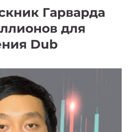
скник Гарварда
иллионов для
ения Dub