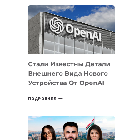
ОПРЕДЕЛЕНЫ
ПРИОРИТЕТНЫЕ
ЗАДАЧИ
ПО
РАЗВИТИЮ
ЭКОСИСТЕМЫ
ИСКУССТВЕННОГО
ИНТЕЛЛЕКТА
Стали Известны Детали
Внешнего Вида Нового
Устройства От OpenAI
СТАЛИ
ПОДРОБНЕЕ
ИЗВЕСТНЫ
ДЕТАЛИ
ВНЕШНЕГО
ВИДА
НОВОГО