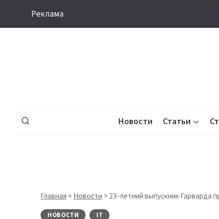
Перейти
Реклама
к
содержимому
Новости
Статьи
С
Главная
>
Новости
>
23-летний выпускник Гарварда п
НОВОСТИ
IT