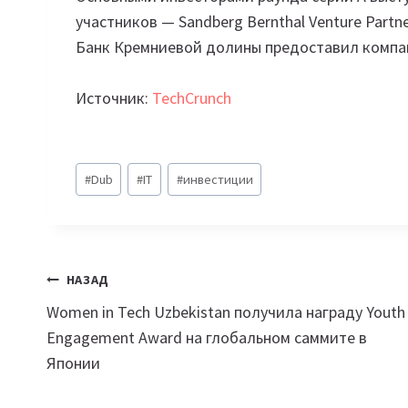
участников — Sandberg Bernthal Venture Partners
Банк Кремниевой долины предоставил компан
Источник:
TechCrunch
Метки
#
Dub
#
IT
#
инвестиции
записи:
Навигация
НАЗАД
Women in Tech Uzbekistan получила награду Youth
по
Engagement Award на глобальном саммите в
записям
Японии