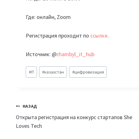
Где: онлайн, Zoom
Регистрация проходит по
ссылке
.
Источник: @
zhambyl_it_hub
Метки
#
IT
#
казахстан
#
цифровизация
записи:
Навигация
НАЗАД
Открыта регистрация на конкурс стартапов She
по
Loves Tech
записям