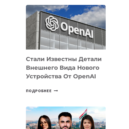
ОПРЕДЕЛЕНЫ
ПРИОРИТЕТНЫЕ
ЗАДАЧИ
ПО
РАЗВИТИЮ
ЭКОСИСТЕМЫ
ИСКУССТВЕННОГО
ИНТЕЛЛЕКТА
Стали Известны Детали
Внешнего Вида Нового
Устройства От OpenAI
СТАЛИ
ПОДРОБНЕЕ
ИЗВЕСТНЫ
ДЕТАЛИ
ВНЕШНЕГО
ВИДА
НОВОГО