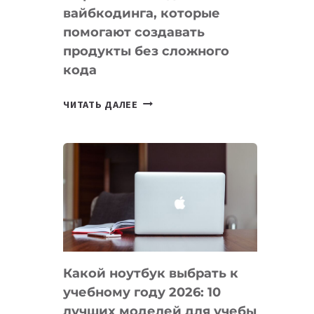
вайбкодинга, которые
помогают создавать
продукты без сложного
кода
7
ЧИТАТЬ ДАЛЕЕ
ПРИЛОЖЕНИЙ
ДЛЯ
ВАЙБКОДИНГА,
КОТОРЫЕ
ПОМОГАЮТ
СОЗДАВАТЬ
ПРОДУКТЫ
БЕЗ
СЛОЖНОГО
Какой ноутбук выбрать к
КОДА
учебному году 2026: 10
лучших моделей для учебы