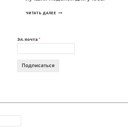
КАКОЙ
ЧИТАТЬ ДАЛЕЕ
НОУТБУК
ВЫБРАТЬ
К
Эл. почта
*
УЧЕБНОМУ
ГОДУ
2026:
10
Подписаться
ЛУЧШИХ
МОДЕЛЕЙ
ДЛЯ
УЧЕБЫ