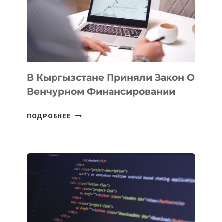
FINANCE
&
TECHNOLOGY
FORUM
В Кыргызстане Приняли Закон О
Венчурном Финансировании
В
ПОДРОБНЕЕ
КЫРГЫЗСТАНЕ
ПРИНЯЛИ
ЗАКОН
О
ВЕНЧУРНОМ
ФИНАНСИРОВАНИИ