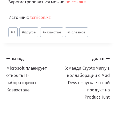
Зарегистрироваться можно
по ссылке.
Источник:
terricon.kz
Метки
#
IT
#
Другое
#
казахстан
#
Полезное
записи:
Навигация
НАЗАД
ДАЛЕЕ
по
Microsoft планирует
Команда CryptoMarry в
открыть IT-
коллаборации с Mad
записям
лабораторию в
Devs выпускает свой
Казахстане
продукт на
ProductHunt