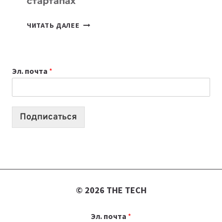
стартапах
ПОДКАСТЫ
ЧИТАТЬ ДАЛЕЕ
ИЮЛЯ:
9
ВЫПУСКОВ
Эл. почта
*
О
ТЕХНОЛОГИЯХ,
ИИ-
АГЕНТАХ
Подписаться
И
СТАРТАПАХ
© 2026 THE TECH
Эл. почта
*