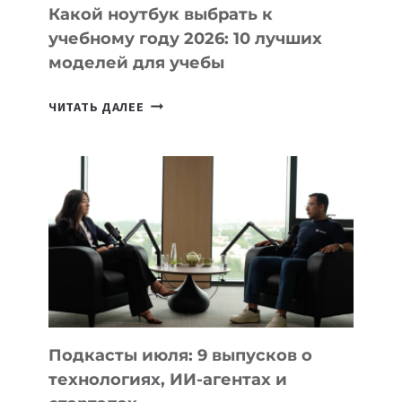
Какой ноутбук выбрать к
учебному году 2026: 10 лучших
моделей для учебы
КАКОЙ
ЧИТАТЬ ДАЛЕЕ
НОУТБУК
ВЫБРАТЬ
К
УЧЕБНОМУ
ГОДУ
2026:
10
ЛУЧШИХ
МОДЕЛЕЙ
ДЛЯ
УЧЕБЫ
Подкасты июля: 9 выпусков о
технологиях, ИИ-агентах и