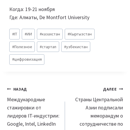
Когда: 19-21 ноября
Где: Алматы, De Montfort University
Метки
#
IT
#
ИИ
#
казахстан
#
Кыргызстан
записи:
#
Полезное
#
стартап
#
узбекистан
#
цифровизация
Навигация
НАЗАД
ДАЛЕЕ
по
Международные
Страны Центральной
стажировки от
Азии подписали
записям
лидеров IT-индустрии:
меморандум о
Google, Intel, LinkedIn
сотрудничестве по