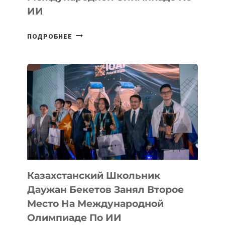
ИИ
СБОРНАЯ
ПОДРОБНЕЕ
ТАДЖИКИСТАНА
ВПЕРВЫЕ
В
ИСТОРИИ
ЗАВОЕВАЛА
МЕДАЛЬ
НА
МЕЖДУНАРОДНОЙ
ОЛИМПИАДЕ
ПО
ИИ
Казахстанский Школьник
Даужан Бекетов Занял Второе
Место На Международной
Олимпиаде По ИИ