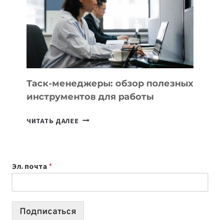
3
ЗАДАЧИ
ЕМУ
МОЖНО
ПОРУЧИТЬ
УЖЕ
СЕГОДНЯ
Таск-менеджеры: обзор полезных
инструментов для работы
ТАСК-
ЧИТАТЬ ДАЛЕЕ
МЕНЕДЖЕРЫ:
ОБЗОР
ПОЛЕЗНЫХ
Эл. почта
*
ИНСТРУМЕНТОВ
ДЛЯ
РАБОТЫ
Подписаться