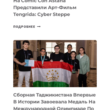
На Comic Con Astana
Представили Арт-Фильм
Tengrida: Cyber Steppe
НА
ПОДРОБНЕЕ
COMIC
CON
ASTANA
ПРЕДСТАВИЛИ
АРТ-
ФИЛЬМ
TENGRIDA:
CYBER
STEPPE
Сборная Таджикистана Впервые
В Истории Завоевала Медаль На
Международной Олимпиаде По