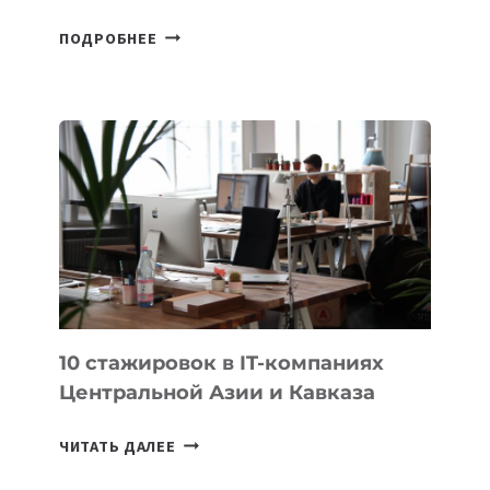
КАЗАХСТАНСКИЙ
ПОДРОБНЕЕ
ШКОЛЬНИК
ДАУЖАН
БЕКЕТОВ
ЗАНЯЛ
ВТОРОЕ
МЕСТО
НА
МЕЖДУНАРОДНОЙ
ОЛИМПИАДЕ
ПО
ИИ
10 стажировок в IT-компаниях
Центральной Азии и Кавказа
10
ЧИТАТЬ ДАЛЕЕ
СТАЖИРОВОК