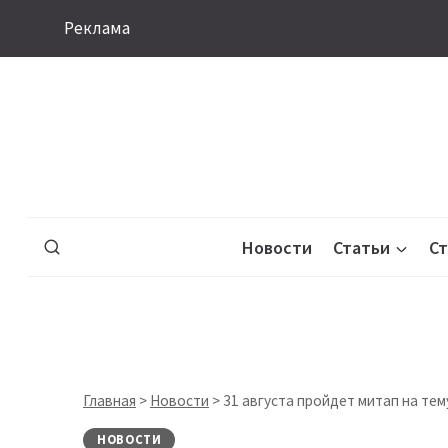
Перейти
Реклама
к
содержимому
Новости
Статьи
С
Главная
>
Новости
>
31 августа пройдет митап на тему
НОВОСТИ