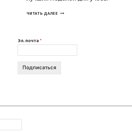
КАКОЙ
ЧИТАТЬ ДАЛЕЕ
НОУТБУК
ВЫБРАТЬ
К
Эл. почта
*
УЧЕБНОМУ
ГОДУ
2026:
10
Подписаться
ЛУЧШИХ
МОДЕЛЕЙ
ДЛЯ
УЧЕБЫ