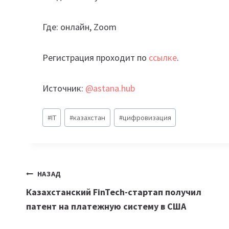
Где: онлайн, Zoom
Регистрация проходит по
ссылке
.
Источник:
@astana.hub
Метки
#
IT
#
казахстан
#
цифровизация
записи:
Навигация
НАЗАД
Казахстанский FinTech-стартап получил
по
патент на платежную систему в США
записям