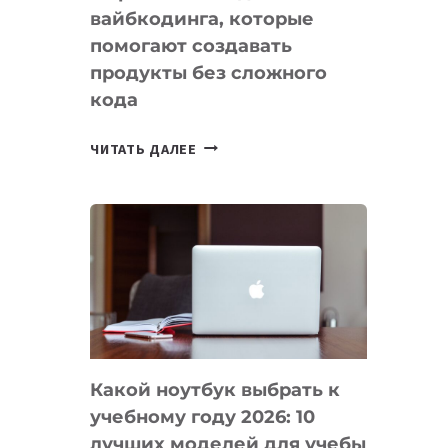
вайбкодинга, которые
помогают создавать
продукты без сложного
кода
7
ЧИТАТЬ ДАЛЕЕ
ПРИЛОЖЕНИЙ
ДЛЯ
ВАЙБКОДИНГА,
КОТОРЫЕ
ПОМОГАЮТ
СОЗДАВАТЬ
ПРОДУКТЫ
БЕЗ
СЛОЖНОГО
Какой ноутбук выбрать к
КОДА
учебному году 2026: 10
лучших моделей для учебы