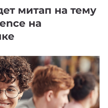
дет митап на тему
gence на
ыке