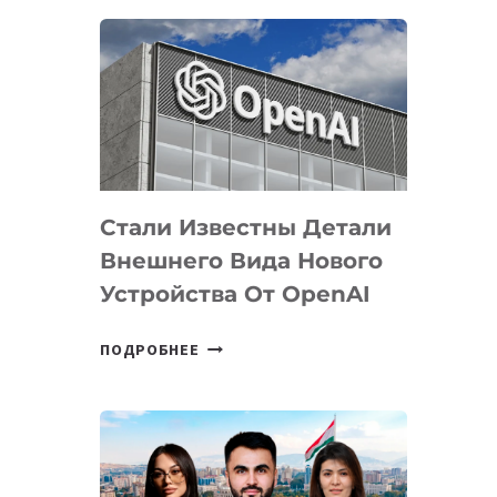
ОПРЕДЕЛЕНЫ
ПРИОРИТЕТНЫЕ
ЗАДАЧИ
ПО
РАЗВИТИЮ
ЭКОСИСТЕМЫ
ИСКУССТВЕННОГО
ИНТЕЛЛЕКТА
Стали Известны Детали
Внешнего Вида Нового
Устройства От OpenAI
СТАЛИ
ПОДРОБНЕЕ
ИЗВЕСТНЫ
ДЕТАЛИ
ВНЕШНЕГО
ВИДА
НОВОГО