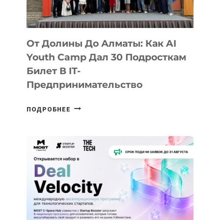
От Долины До Алматы: Как AI
Youth Camp Дал 30 Подросткам
Билет В IT-
Предпринимательство
ОТ
ПОДРОБНЕЕ
ДОЛИНЫ
ДО
АЛМАТЫ:
КАК
AI
YOUTH
CAMP
ДАЛ
30