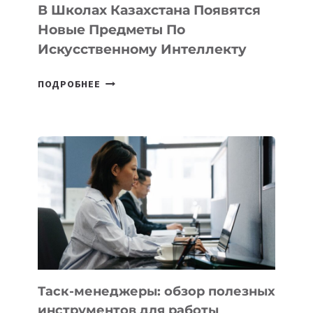
ТЕХНОЛОГИЧЕСКИХ
В Школах Казахстана Появятся
СТАРТАПОВ
Новые Предметы По
Искусственному Интеллекту
В
ПОДРОБНЕЕ
ШКОЛАХ
КАЗАХСТАНА
ПОЯВЯТСЯ
НОВЫЕ
ПРЕДМЕТЫ
ПО
ИСКУССТВЕННОМУ
ИНТЕЛЛЕКТУ
Таск-менеджеры: обзор полезных
инструментов для работы