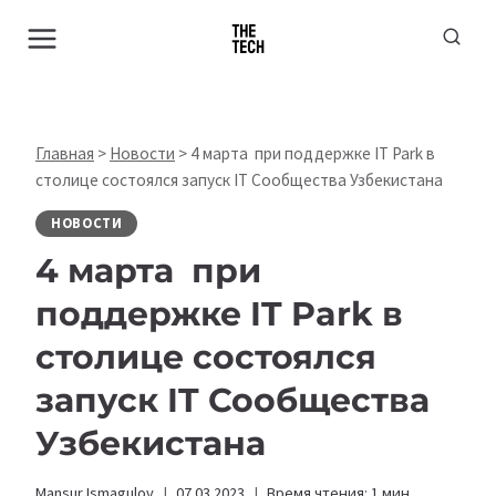
Перейти
к
содержимому
Главная
>
Новости
>
4 марта при поддержке IT Park в
столице состоялся запуск IT Сообщества Узбекистана
НОВОСТИ
4 марта при
поддержке IT Park в
столице состоялся
запуск IT Сообщества
Узбекистана
Mansur Ismagulov
07.03.2023
Время чтения:
1
мин