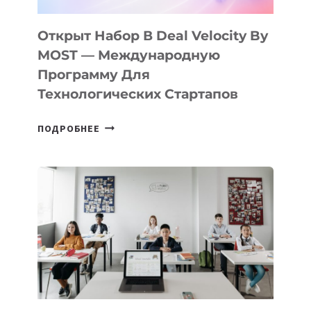
ПОДРОСТКАМ
БИЛЕТ
Открыт Набор В Deal Velocity By
В
MOST — Международную
IT-
Программу Для
ПРЕДПРИНИМАТЕЛЬСТВО
Технологических Стартапов
ОТКРЫТ
ПОДРОБНЕЕ
НАБОР
В
DEAL
VELOCITY
BY
MOST
—
МЕЖДУНАРОДНУЮ
ПРОГРАММУ
ДЛЯ