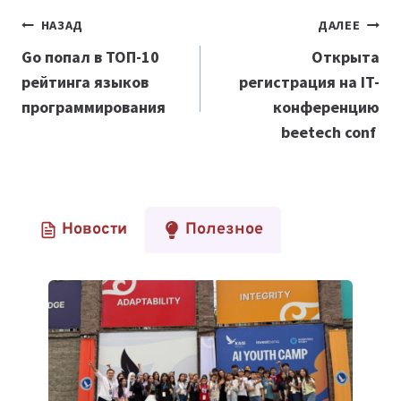
Навигация
НАЗАД
ДАЛЕЕ
по
Go попал в ТОП-10
Открыта
рейтинга языков
регистрация на IT-
записям
программирования
конференцию
beetech conf
Новости
Полезное