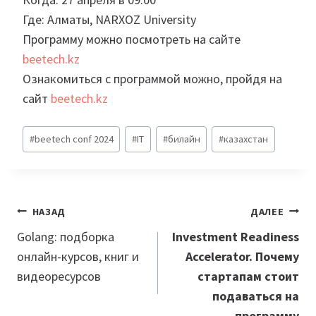
Где: Алматы, NARXOZ University
Программу можно посмотреть на сайте
beetech.kz
Ознакомиться с программой можно, пройдя на
сайт
beetech.kz
Метки
#
beetech conf 2024
#
IT
#
билайн
#
казахстан
записи:
Навигация
НАЗАД
ДАЛЕЕ
по
Golang: подборка
Investment Readiness
онлайн-курсов, книг и
Accelerator. Почему
записям
видеоресурсов
стартапам стоит
подаваться на
программу