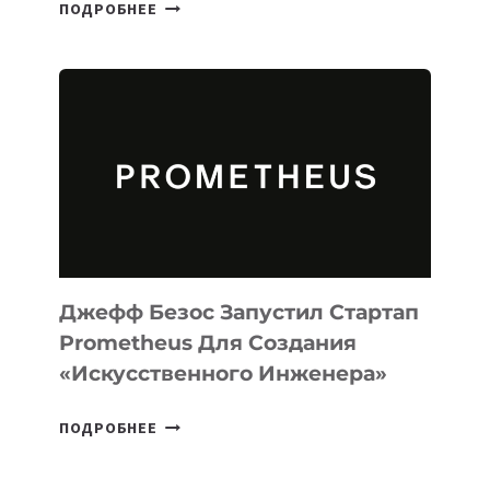
META
ПОДРОБНЕЕ
ВЫПУСТИЛА
ИИ-
АГЕНТА
MUSE
CODE
ДЛЯ
ПРОГРАММИРОВАНИЯ
НА
MACOS
И
LINUX
Джефф Безос Запустил Стартап
Prometheus Для Создания
«искусственного Инженера»
ДЖЕФФ
ПОДРОБНЕЕ
БЕЗОС
ЗАПУСТИЛ