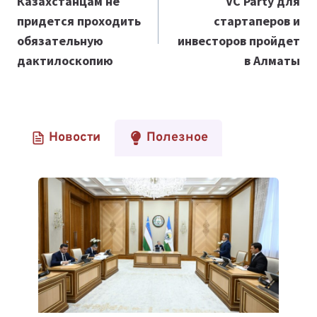
по
Казахстанцам не
VC Party для
придется проходить
стартаперов и
записям
обязательную
инвесторов пройдет
дактилоскопию
в Алматы
Новости
Полезное