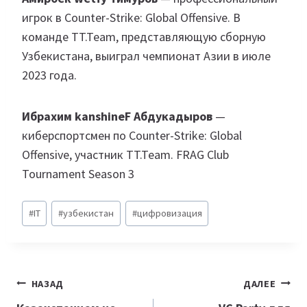
игрок в Counter-Strike: Global Offensive. В
команде TT.Team, представляющую сборную
Узбекистана, выиграл чемпионат Азии в июле
2023 года.
Ибрахим kanshineF Абдукадыров
—
киберспортсмен по Counter-Strike: Global
Offensive, участник TT.Team. FRAG Club
Tournament Season 3
Метки
#
IT
#
узбекистан
#
цифровизация
записи:
Навигация
НАЗАД
ДАЛЕЕ