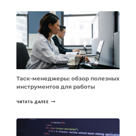
АССИСТЕНТ
ДЛЯ
БИЗНЕСА:
КАКИЕ
3
ЗАДАЧИ
ЕМУ
МОЖНО
ПОРУЧИТЬ
УЖЕ
СЕГОДНЯ
Таск-менеджеры: обзор полезных
инструментов для работы
ТАСК-
ЧИТАТЬ ДАЛЕЕ
МЕНЕДЖЕРЫ:
ОБЗОР
ПОЛЕЗНЫХ
ИНСТРУМЕНТОВ