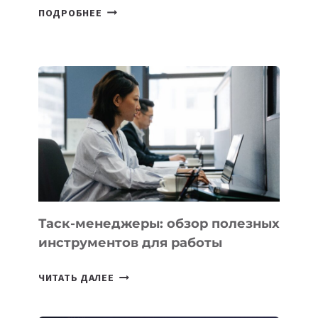
ДЖЕФФ
ПОДРОБНЕЕ
БЕЗОС
ЗАПУСТИЛ
СТАРТАП
PROMETHEUS
ДЛЯ
СОЗДАНИЯ
«ИСКУССТВЕННОГО
ИНЖЕНЕРА»
Таск-менеджеры: обзор полезных
инструментов для работы
ТАСК-
ЧИТАТЬ ДАЛЕЕ
МЕНЕДЖЕРЫ:
ОБЗОР