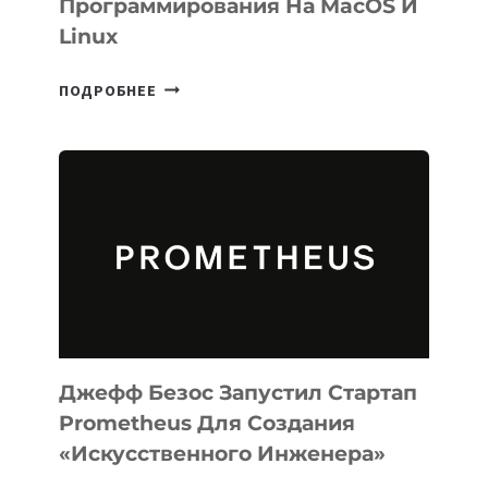
Программирования На MacOS И
Linux
META
ПОДРОБНЕЕ
ВЫПУСТИЛА
ИИ-
АГЕНТА
MUSE
CODE
ДЛЯ
ПРОГРАММИРОВАНИЯ
НА
MACOS
И
LINUX
Джефф Безос Запустил Стартап
Prometheus Для Создания
«искусственного Инженера»