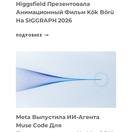
Higgsfield Презентовала
Анимационный Фильм Kök Börü
На SIGGRAPH 2026
HIGGSFIELD
ПОДРОБНЕЕ
ПРЕЗЕНТОВАЛА
АНИМАЦИОННЫЙ
ФИЛЬМ
KÖK
BÖRÜ
НА
SIGGRAPH
2026
Meta Выпустила ИИ-Агента
Muse Code Для