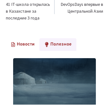
по
41 IT-школа открылась
DevOpsDays впервые в
в Казахстане за
Центральной Азии
записям
последние 3 года
Новости
Полезное