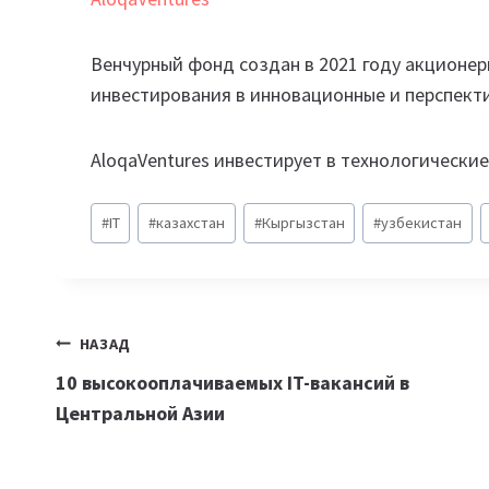
Венчурный фонд создан в 2021 году акционе
инвестирования в инновационные и перспект
AloqaVentures инвестирует в технологические 
Метки
#
IT
#
казахстан
#
Кыргызстан
#
узбекистан
записи:
Навигация
НАЗАД
10 высокооплачиваемых IT-вакансий в
по
Центральной Азии
записям