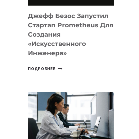
НА
MACOS
Джефф Безос Запустил
И
LINUX
Стартап Prometheus Для
Создания
«искусственного
Инженера»
ДЖЕФФ
ПОДРОБНЕЕ
БЕЗОС
ЗАПУСТИЛ
СТАРТАП
PROMETHEUS
ДЛЯ
СОЗДАНИЯ
«ИСКУССТВЕННОГО
ИНЖЕНЕРА»