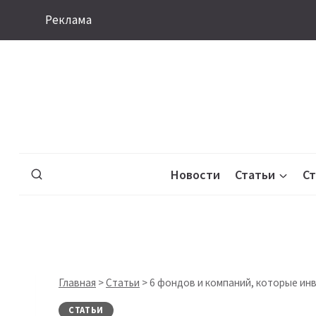
Перейти
Реклама
к
содержимому
Новости
Статьи
С
Главная
>
Статьи
>
6 фондов и компаний, которые ин
СТАТЬИ