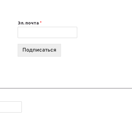
НОУТБУК
ВЫБРАТЬ
К
Эл. почта
*
УЧЕБНОМУ
ГОДУ
2026:
10
Подписаться
ЛУЧШИХ
МОДЕЛЕЙ
ДЛЯ
УЧЕБЫ