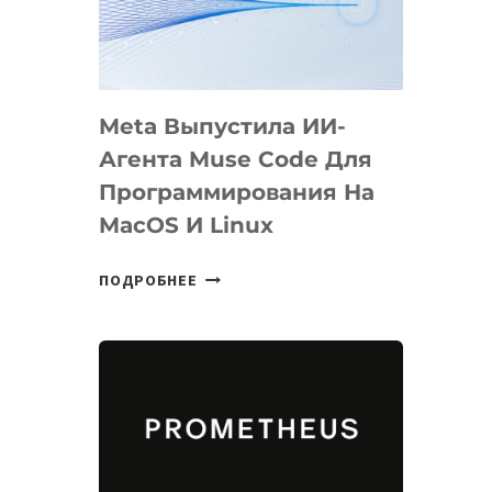
НА
SIGGRAPH
2026
Meta Выпустила ИИ-
Агента Muse Code Для
Программирования На
MacOS И Linux
META
ПОДРОБНЕЕ
ВЫПУСТИЛА
ИИ-
АГЕНТА
MUSE
CODE
ДЛЯ
ПРОГРАММИРОВАНИЯ