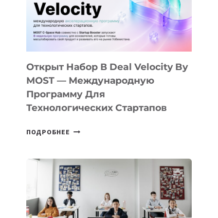
YOUTH
CAMP
ДАЛ
30
ПОДРОСТКАМ
БИЛЕТ
Открыт Набор В Deal Velocity By
В
MOST — Международную
IT-
Программу Для
ПРЕДПРИНИМАТЕЛЬСТВО
Технологических Стартапов
ОТКРЫТ
ПОДРОБНЕЕ
НАБОР
В
DEAL
VELOCITY
BY
MOST
—