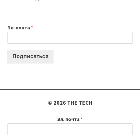
НОУТБУК
ВЫБРАТЬ
К
Эл. почта
*
УЧЕБНОМУ
ГОДУ
2026:
10
Подписаться
ЛУЧШИХ
МОДЕЛЕЙ
ДЛЯ
УЧЕБЫ
© 2026 THE TECH
Эл. почта
*