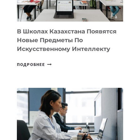
МЕЖДУНАРОДНУЮ
ПРОГРАММУ
ДЛЯ
ТЕХНОЛОГИЧЕСКИХ
В Школах Казахстана Появятся
СТАРТАПОВ
Новые Предметы По
Искусственному Интеллекту
В
ПОДРОБНЕЕ
ШКОЛАХ
КАЗАХСТАНА
ПОЯВЯТСЯ
НОВЫЕ
ПРЕДМЕТЫ
ПО
ИСКУССТВЕННОМУ
ИНТЕЛЛЕКТУ