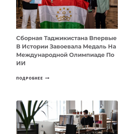
TENGRIDA:
CYBER
STEPPE
Сборная Таджикистана Впервые
В Истории Завоевала Медаль На
Международной Олимпиаде По
ИИ
СБОРНАЯ
ПОДРОБНЕЕ
ТАДЖИКИСТАНА
ВПЕРВЫЕ
В
ИСТОРИИ
ЗАВОЕВАЛА
МЕДАЛЬ
НА