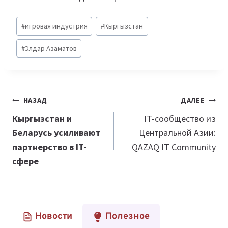
Метки
#
игровая индустрия
#
Кыргызстан
записи:
#
Элдар Азаматов
Навигация
НАЗАД
ДАЛЕЕ
по
Кыргызстан и
IT-сообщество из
Беларусь усиливают
Центральной Азии:
записям
партнерство в IT-
QAZAQ IT Community
сфере
Новости
Полезное