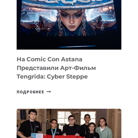
PERCEPTIS
—
AI-
ПЛАТФОРМУ
ДЛЯ
КОНСАЛТИНГОВОЙ
ИНДУСТРИИ
На Comic Con Astana
Представили Арт-Фильм
Tengrida: Cyber Steppe
НА
ПОДРОБНЕЕ
COMIC
CON
ASTANA
ПРЕДСТАВИЛИ
АРТ-
ФИЛЬМ