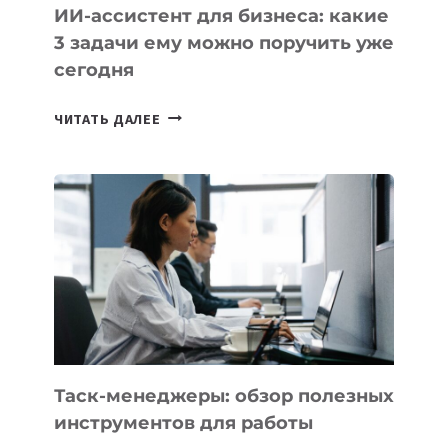
ИИ-ассистент для бизнеса: какие
3 задачи ему можно поручить уже
сегодня
ИИ-
ЧИТАТЬ ДАЛЕЕ
АССИСТЕНТ
ДЛЯ
БИЗНЕСА:
КАКИЕ
3
ЗАДАЧИ
ЕМУ
МОЖНО
ПОРУЧИТЬ
УЖЕ
СЕГОДНЯ
Таск-менеджеры: обзор полезных
инструментов для работы