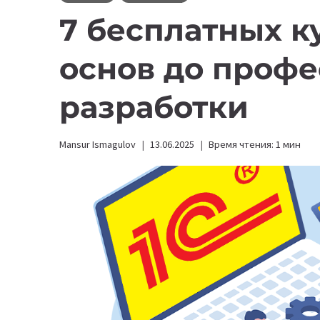
7 бесплатных ку
основ до проф
разработки
Mansur Ismagulov
13.06.2025
Время чтения:
1
мин