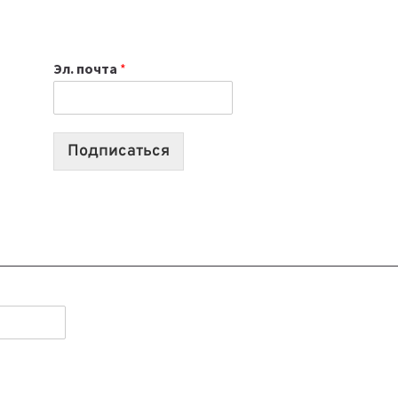
НОУТБУК
ВЫБРАТЬ
К
Эл. почта
*
УЧЕБНОМУ
ГОДУ
2026:
10
Подписаться
ЛУЧШИХ
МОДЕЛЕЙ
ДЛЯ
УЧЕБЫ