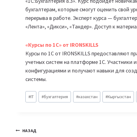
«1С:Бухгалтерия 8.3». Курс подойдет новичк
бухгалтерам, которые смогут оценить свой ур
перерыва в работе. Эксперт курса — бухгалтер
«Лента», «Дикси», «Тандер». Доступ к материа
«Курсы по 1С» от IRONSKILLS
Курсы по 1С от IRONSKILLS предоставляют пр
учетных систем на платформе 1С. Участники 
конфигурациями и получают навыки для созд
системы.
Метки
#
IT
#
бухгалтерия
#
казахстан
#
Кыргызстан
записи:
Навигация
НАЗАД