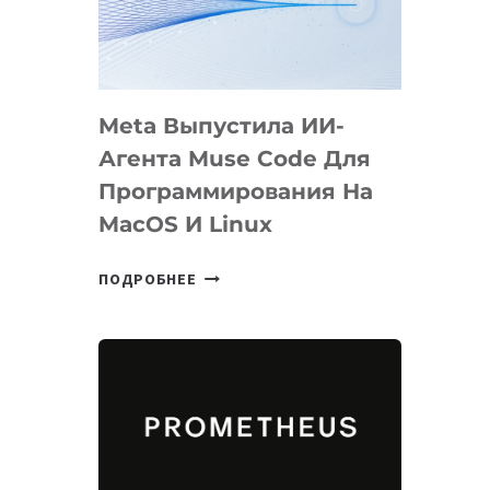
НА
SIGGRAPH
2026
Meta Выпустила ИИ-
Агента Muse Code Для
Программирования На
MacOS И Linux
META
ПОДРОБНЕЕ
ВЫПУСТИЛА
ИИ-
АГЕНТА
MUSE
CODE
ДЛЯ
ПРОГРАММИРОВАНИЯ