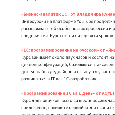
«Бизнес-аналитик 1С» от Владимира Куна
Видеоуроки на платформе YouTube продолжит
рассказывают об особенностях профессии и 
предприятия. Курс состоит из девяти уроков.
«1С: программирование на русском» от «Я
Курс занимает около двух часов и состоит из
циклом конфигураций, базовым синтаксисом 
доступны без дедлайнов и останутся у вас на
развиваться в IT как 1С‑разработчик.
«Программирование 1С за 1 день» от AQYLT
Курс для новичков: всего за шесть-восемь ча
приложение, напишете первый код и освоите 
даст представление об удаленной работе и 