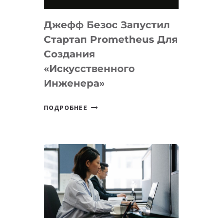
НА
MACOS
Джефф Безос Запустил
И
LINUX
Стартап Prometheus Для
Создания
«искусственного
Инженера»
ДЖЕФФ
ПОДРОБНЕЕ
БЕЗОС
ЗАПУСТИЛ
СТАРТАП
PROMETHEUS
ДЛЯ
СОЗДАНИЯ
«ИСКУССТВЕННОГО
ИНЖЕНЕРА»