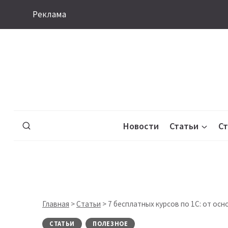
Перейти
Реклама
к
содержимому
Новости
Статьи
С
Главная
>
Статьи
>
7 бесплатных курсов по 1С: от ос
СТАТЬИ
ПОЛЕЗНОЕ