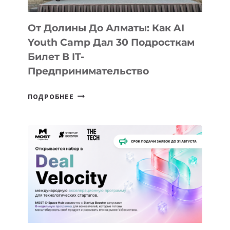
От Долины До Алматы: Как AI
Youth Camp Дал 30 Подросткам
Билет В IT-
Предпринимательство
ОТ
ПОДРОБНЕЕ
ДОЛИНЫ
ДО
АЛМАТЫ:
КАК
AI
YOUTH
CAMP
ДАЛ
30
ПОДРОСТКАМ