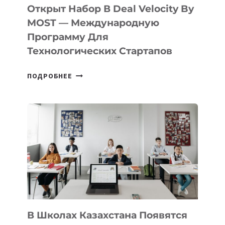
БИЛЕТ
Открыт Набор В Deal Velocity By
В
MOST — Международную
IT-
Программу Для
ПРЕДПРИНИМАТЕЛЬСТВО
Технологических Стартапов
ОТКРЫТ
ПОДРОБНЕЕ
НАБОР
В
DEAL
VELOCITY
BY
MOST
—
МЕЖДУНАРОДНУЮ
ПРОГРАММУ
ДЛЯ
ТЕХНОЛОГИЧЕСКИХ
В Школах Казахстана Появятся
СТАРТАПОВ