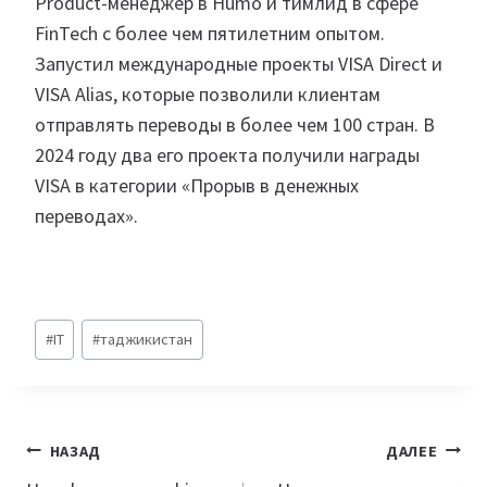
Product-менеджер в Humo и тимлид в сфере
FinTech с более чем пятилетним опытом.
Запустил международные проекты VISA Direct и
VISA Alias, которые позволили клиентам
отправлять переводы в более чем 100 стран. В
2024 году два его проекта получили награды
VISA в категории «Прорыв в денежных
переводах».
Метки
#
IT
#
таджикистан
записи:
Навигация
НАЗАД
ДАЛЕЕ