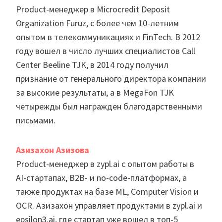
Product-менеджер в Microcredit Deposit
Organization Furuz, с более чем 10-летним
опытом в телекоммуникациях и FinTech. В 2012
году вошел в число лучших специалистов Call
Center Beeline TJK, в 2014 году получил
признание от генерального директора компании
за высокие результаты, а в MegaFon TJK
четырежды был награжден благодарственными
письмами.
Азизахон Азизова
Product-менеджер в zypl.ai с опытом работы в
AI-стартапах, B2B- и no-code-платформах, а
также продуктах на базе ML, Computer Vision и
OCR. Азизахон управляет продуктами в zypl.ai и
epsilon3.ai, где стартап уже вошел в топ-5