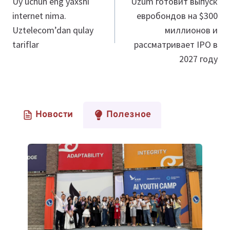
по
Uy uchun eng yaxshi
Uzum готовит выпуск
internet nima.
евробондов на $300
записям
Uztelecom’dan qulay
миллионов и
tariflar
рассматривает IPO в
2027 году
Новости
Полезное