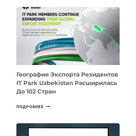
КАЗАХСТАНА
ПОЯВЯТСЯ
НОВЫЕ
ПРЕДМЕТЫ
ПО
ИСКУССТВЕННОМУ
ИНТЕЛЛЕКТУ
География Экспорта Резидентов
IT Park Uzbekistan Расширилась
До 102 Стран
ГЕОГРАФИЯ
ПОДРОБНЕЕ
ЭКСПОРТА
РЕЗИДЕНТОВ
IT
PARK