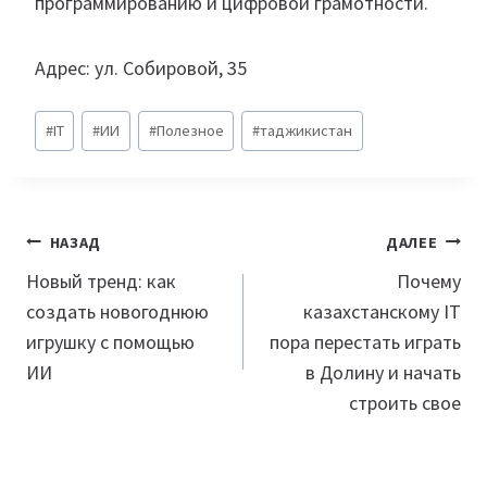
программированию и цифровой грамотности.
Адрес: ул. Собировой, 35
Метки
#
IT
#
ИИ
#
Полезное
#
таджикистан
записи:
Навигация
НАЗАД
ДАЛЕЕ
по
Новый тренд: как
Почему
создать новогоднюю
казахстанскому IT
записям
игрушку с помощью
пора перестать играть
ИИ
в Долину и начать
строить свое