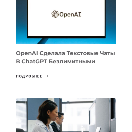
UZBEKISTAN
РАСШИРИЛАСЬ
ДО
102
СТРАН
OpenAI Сделала Текстовые Чаты
В ChatGPT Безлимитными
OPENAI
ПОДРОБНЕЕ
СДЕЛАЛА
ТЕКСТОВЫЕ
ЧАТЫ
В
CHATGPT
БЕЗЛИМИТНЫМИ