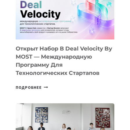
AI
YOUTH
CAMP
ДАЛ
30
ПОДРОСТКАМ
БИЛЕТ
Открыт Набор В Deal Velocity By
В
MOST — Международную
IT-
Программу Для
ПРЕДПРИНИМАТЕЛЬСТВО
Технологических Стартапов
ОТКРЫТ
ПОДРОБНЕЕ
НАБОР
В
DEAL
VELOCITY
BY
MOST