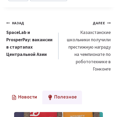
Навигация
НАЗАД
ДАЛЕЕ
по
SpaceLab и
Казахстанские
ProsperPay: вакансии
школьники получили
записям
в стартапах
престижную награду
Центральной Азии
на чемпионате по
робототехнике в
Гонконге
Новости
Полезное