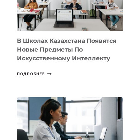
—
МЕЖДУНАРОДНУЮ
ПРОГРАММУ
ДЛЯ
ТЕХНОЛОГИЧЕСКИХ
В Школах Казахстана Появятся
СТАРТАПОВ
Новые Предметы По
Искусственному Интеллекту
В
ПОДРОБНЕЕ
ШКОЛАХ
КАЗАХСТАНА
ПОЯВЯТСЯ
НОВЫЕ
ПРЕДМЕТЫ
ПО
ИСКУССТВЕННОМУ
ИНТЕЛЛЕКТУ