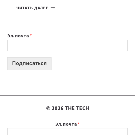
КАКОЙ
ЧИТАТЬ ДАЛЕЕ
НОУТБУК
ВЫБРАТЬ
К
Эл. почта
*
УЧЕБНОМУ
ГОДУ
2026:
10
Подписаться
ЛУЧШИХ
МОДЕЛЕЙ
ДЛЯ
УЧЕБЫ
© 2026 THE TECH
Эл. почта
*