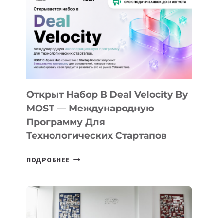
КАК
AI
YOUTH
CAMP
ДАЛ
30
ПОДРОСТКАМ
БИЛЕТ
Открыт Набор В Deal Velocity By
В
MOST — Международную
IT-
Программу Для
ПРЕДПРИНИМАТЕЛЬСТВО
Технологических Стартапов
ОТКРЫТ
ПОДРОБНЕЕ
НАБОР
В
DEAL
VELOCITY
BY