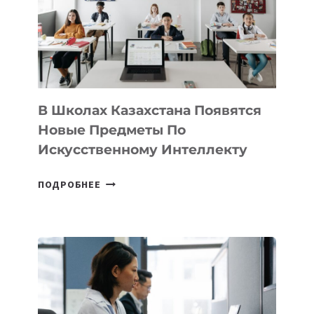
MOST
—
МЕЖДУНАРОДНУЮ
ПРОГРАММУ
ДЛЯ
ТЕХНОЛОГИЧЕСКИХ
В Школах Казахстана Появятся
СТАРТАПОВ
Новые Предметы По
Искусственному Интеллекту
В
ПОДРОБНЕЕ
ШКОЛАХ
КАЗАХСТАНА
ПОЯВЯТСЯ
НОВЫЕ
ПРЕДМЕТЫ
ПО
ИСКУССТВЕННОМУ