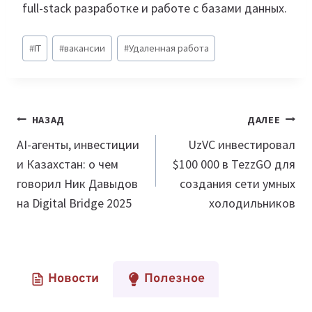
full-stack разработке и работе с базами данных.
Метки
#
IT
#
вакансии
#
Удаленная работа
записи:
Навигация
НАЗАД
ДАЛЕЕ
по
AI-агенты, инвестиции
UzVC инвестировал
и Казахстан: о чем
$100 000 в TezzGO для
записям
говорил Ник Давыдов
создания сети умных
на Digital Bridge 2025
холодильников
Новости
Полезное