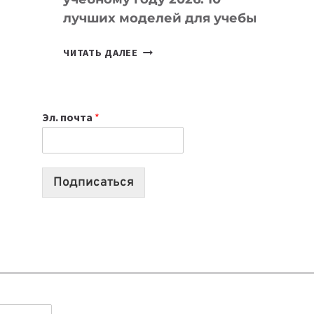
лучших моделей для учебы
КАКОЙ
ЧИТАТЬ ДАЛЕЕ
НОУТБУК
ВЫБРАТЬ
К
Эл. почта
*
УЧЕБНОМУ
ГОДУ
2026:
10
Подписаться
ЛУЧШИХ
МОДЕЛЕЙ
ДЛЯ
УЧЕБЫ