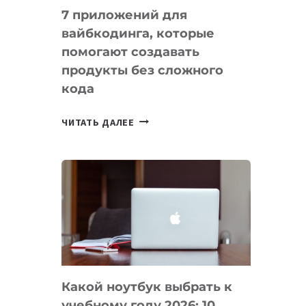
7 приложений для
вайбкодинга, которые
помогают создавать
продукты без сложного
кода
7
ЧИТАТЬ ДАЛЕЕ
ПРИЛОЖЕНИЙ
ДЛЯ
ВАЙБКОДИНГА,
КОТОРЫЕ
ПОМОГАЮТ
СОЗДАВАТЬ
ПРОДУКТЫ
БЕЗ
СЛОЖНОГО
Какой ноутбук выбрать к
КОДА
учебному году 2026: 10