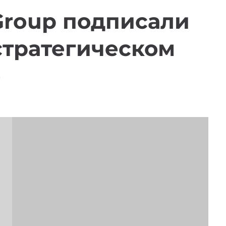
 Group подписали
стратегическом
е