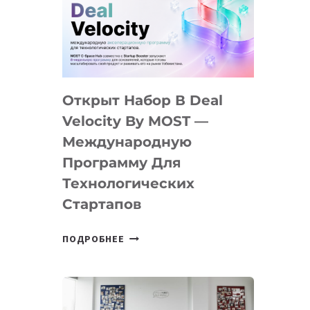
AI
YOUTH
CAMP
ДАЛ
30
Открыт Набор В Deal
ПОДРОСТКАМ
БИЛЕТ
Velocity By MOST —
В
Международную
IT-
Программу Для
ПРЕДПРИНИМАТЕЛЬСТВО
Технологических
Стартапов
ОТКРЫТ
ПОДРОБНЕЕ
НАБОР
В
DEAL
VELOCITY