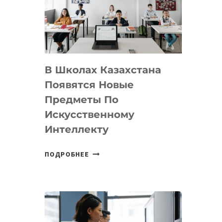
BY
MOST
—
МЕЖДУНАРОДНУЮ
ПРОГРАММУ
В Школах Казахстана
ДЛЯ
ТЕХНОЛОГИЧЕСКИХ
Появятся Новые
СТАРТАПОВ
Предметы По
Искусственному
Интеллекту
В
ПОДРОБНЕЕ
ШКОЛАХ
КАЗАХСТАНА
ПОЯВЯТСЯ
НОВЫЕ
ПРЕДМЕТЫ