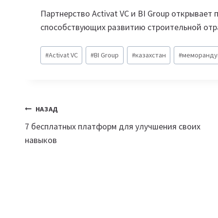
Партнерство Activat VC и BI Group открывает
способствующих развитию строительной отра
Метки
#
Activat VC
#
BI Group
#
казахстан
#
меморанду
записи:
Навигация
НАЗАД
7 бесплатных платформ для улучшения своих
по
навыков
записям