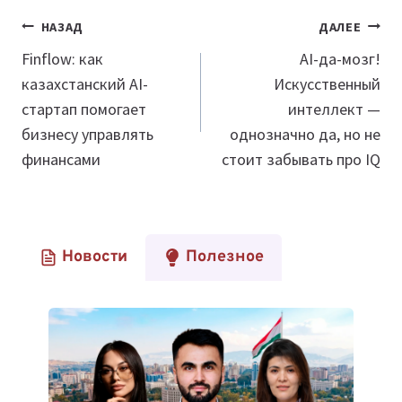
Навигация
НАЗАД
ДАЛЕЕ
по
Finflow: как
АI-да-мозг!
казахстанский AI-
Искусственный
записям
стартап помогает
интеллект —
бизнесу управлять
однозначно да, но не
финансами
стоит забывать про IQ
Новости
Полезное