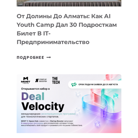
От Долины До Алматы: Как AI
Youth Camp Дал 30 Подросткам
Билет В IT-
Предпринимательство
ОТ
ПОДРОБНЕЕ
ДОЛИНЫ
ДО
АЛМАТЫ:
КАК
AI
YOUTH
CAMP
ДАЛ
30
ПОДРОСТКАМ