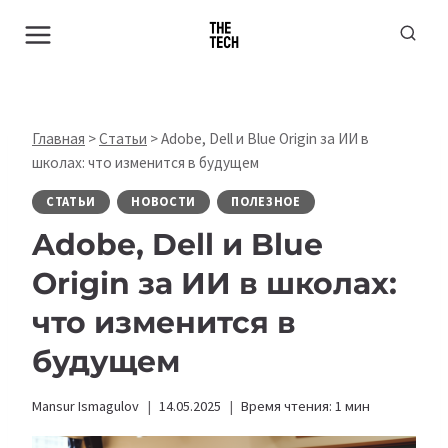
Перейти
к
содержимому
Главная
>
Статьи
>
Adobe, Dell и Blue Origin за ИИ в
школах: что изменится в будущем
СТАТЬИ
НОВОСТИ
ПОЛЕЗНОЕ
Adobe, Dell и Blue
Origin за ИИ в школах:
что изменится в
будущем
Mansur Ismagulov
14.05.2025
Время чтения:
1
мин