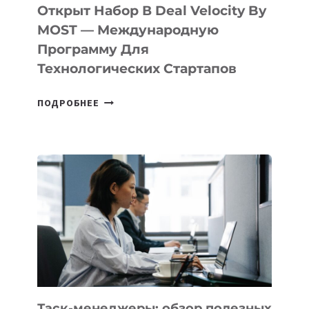
БИЛЕТ
Открыт Набор В Deal Velocity By
В
MOST — Международную
IT-
Программу Для
ПРЕДПРИНИМАТЕЛЬСТВО
Технологических Стартапов
ОТКРЫТ
ПОДРОБНЕЕ
НАБОР
В
DEAL
VELOCITY
BY
MOST
—
МЕЖДУНАРОДНУЮ
ПРОГРАММУ
ДЛЯ
ТЕХНОЛОГИЧЕСКИХ
СТАРТАПОВ
Таск-менеджеры: обзор полезных