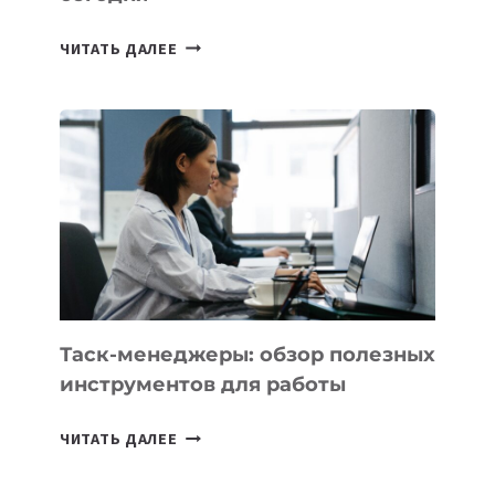
ИИ-
ЧИТАТЬ ДАЛЕЕ
АССИСТЕНТ
ДЛЯ
БИЗНЕСА:
КАКИЕ
3
ЗАДАЧИ
ЕМУ
МОЖНО
ПОРУЧИТЬ
УЖЕ
СЕГОДНЯ
Таск-менеджеры: обзор полезных
инструментов для работы
ТАСК-
ЧИТАТЬ ДАЛЕЕ
МЕНЕДЖЕРЫ:
ОБЗОР