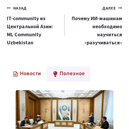
Навигация
НАЗАД
ДАЛЕЕ
по
IT-community из
Почему ИИ-машинам
Центральной Азии:
необходимо
записям
ML Community
научиться
Uzbekistan
«
разучиваться
»
Новости
Полезное