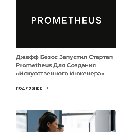
MUSE
CODE
ДЛЯ
ПРОГРАММИРОВАНИЯ
НА
MACOS
И
LINUX
Джефф Безос Запустил Стартап
Prometheus Для Создания
«искусственного Инженера»
ДЖЕФФ
ПОДРОБНЕЕ
БЕЗОС
ЗАПУСТИЛ
СТАРТАП
PROMETHEUS
ДЛЯ
СОЗДАНИЯ