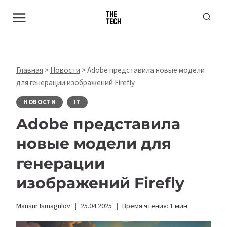
Перейти
к
содержимому
Главная
>
Новости
>
Adobe представила новые модели
для генерации изображений Firefly
НОВОСТИ
IT
Adobe представила
новые модели для
генерации
изображений Firefly
Mansur Ismagulov
25.04.2025
Время чтения:
1
мин