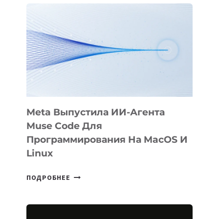
ФИЛЬМ
KÖK
BÖRÜ
НА
SIGGRAPH
2026
Meta Выпустила ИИ-Агента
Muse Code Для
Программирования На MacOS И
Linux
META
ПОДРОБНЕЕ
ВЫПУСТИЛА
ИИ-
АГЕНТА