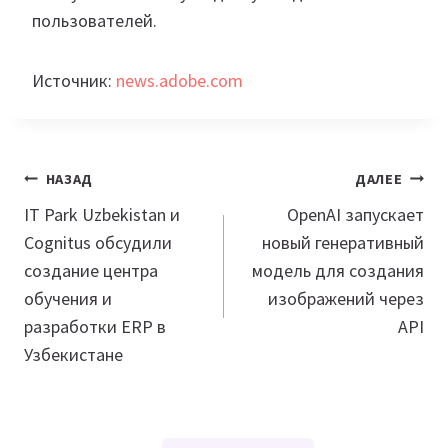
пользователей.
Источник:
news.adobe.com
Навигация
НАЗАД
ДАЛЕЕ
по
IT Park Uzbekistan и
OpenAI запускает
Cognitus обсудили
новый генеративный
записям
создание центра
модель для создания
обучения и
изображений через
разработки ERP в
API
Узбекистане